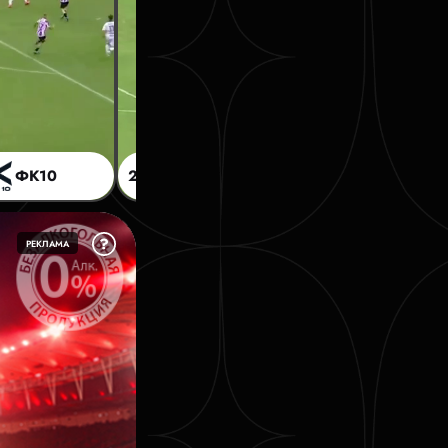
ФК10
2D
1:1
АМК
РЕКЛАМА