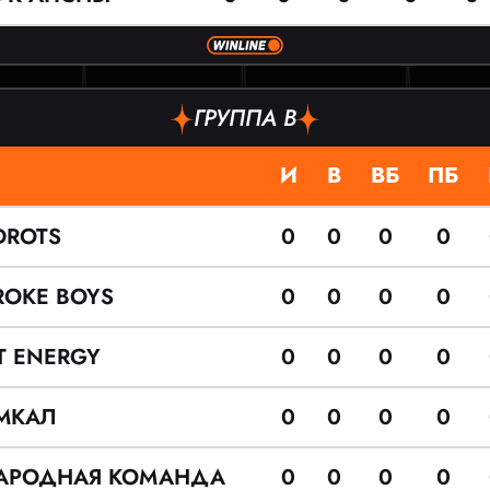
ГРУППА B
И
В
ВБ
ПБ
DROTS
0
0
0
0
ROKE BOYS
0
0
0
0
IT ENERGY
0
0
0
0
МКАЛ
0
0
0
0
АРОДНАЯ КОМАНДА
0
0
0
0