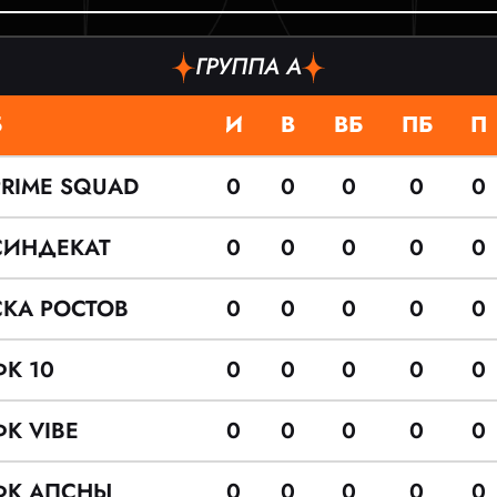
ГРУППА A
Б
И
В
ВБ
ПБ
П
PRIME SQUAD
0
0
0
0
0
СИНДЕКАТ
0
0
0
0
0
СКА РОСТОВ
0
0
0
0
0
ФК 10
0
0
0
0
0
ФК VIBE
0
0
0
0
0
ФК АПСНЫ
0
0
0
0
0