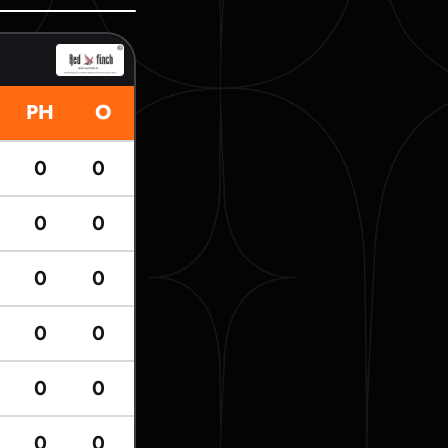
РН
О
0
0
0
0
0
0
0
0
0
0
0
0