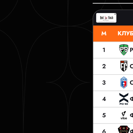
М
КЛУ
1
2
3
4
5
6