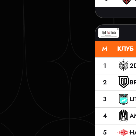
М
КЛУБ
2
1
B
2
L
3
А
4
Н
5