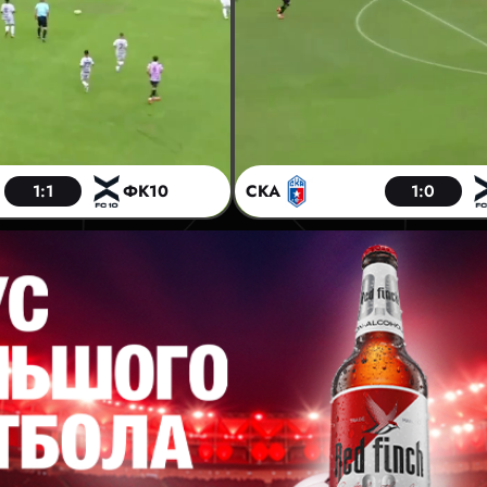
1:1
ФК10
СКА
1:0