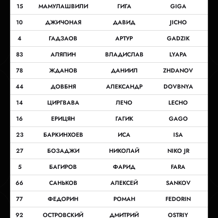
15
МАМУЛАШВИЛИ
ГИГА
GIGA
10
ДЖИЧОНАЯ
ДАВИД
JICHO
4
ГАДЗАОВ
АРТУР
GADZIK
83
АЛЯПИН
ВЛАДИСЛАВ
LYAPA
78
ЖДАНОВ
ДАНИИЛ
ZHDANOV
44
ДОВБНЯ
АЛЕКСАНДР
DOVBNYA
14
ЦИРГВАВА
ЛЕЧО
LECHO
16
ЕРИЦЯН
ГАГИК
GAGO
23
БАРКИНХОЕВ
ИСА
ISA
27
БОЗАДЖИ
НИКОЛАЙ
NIKO JR
5
БАГИРОВ
ФАРИД
FARA
66
САНЬКОВ
АЛЕКСЕЙ
SANKOV
77
ФЕДОРИН
РОМАН
FEDORIN
92
ОСТРОВСКИЙ
ДМИТРИЙ
OSTRIY