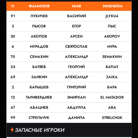
№
ФАМИЛИЯ
ИМЯ
НИКНЕЙМ
91
ЛУКИЧЕВ
ВАСИЛИЙ
JLYKU4
3
ЛЫСОВ
ЕГОР
ЛЫС
30
АКОПОВ
АРСЕН
AKOPOV
6
МУРАДОВ
СВЯТОСЛАВ
МУРА
70
СЕМАХИН
АЛЕКСАНДР
SEMAKHIN
25
БАТЯЕВ
ГЕОРГИЙ
BATIAY
69
ЗАИКИН
АЛЕКСАНДР
ZAIKA
2
БАРЫШЕВ
ГРИГОРИЙ
БАРА
12
ТАРИВЕРДИЕВ
ЭМИРХАН
EL MATADOR
47
АБАЦИЕВ
АБДУЛЛА
ABA
99
СТРЕЛЬЧУК
ДАНИЛА
STRELCHUK
ЗАПАСНЫЕ ИГРОКИ