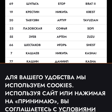
69
ШУЛЬГА
ЕГОР
BRAT II
19
КРЕСТИН
НИКИТА
KREST
20
ТАВУЗЯН
АРТУР
TAVUZIAN
23
ЛАЗОВСКАЯ
СОФЬЯ
SOFI
55
ЗУЕВ
АРТЕМ
ZUZU
66
ШЕСТАКОВ
ИГОРЬ
SHEST
7
КАШАЕВ
НИКИТА
KASHAI
77
КАШИН
ДАНИИЛ
KASHA
18
АЛУМОНА
АЛЕКСАНДР
АЛУМОНА
ДЛЯ ВАШЕГО УДОБСТВА МЫ
333
МАРУТЯН
ЭДГАР
1MPERA
ИСПОЛЬЗУЕМ COOKIES.
ИСПОЛЬЗУЯ САЙТ ИЛИ НАЖИМАЯ
НА «ПРИНИМАЮ», ВЫ
СОГЛАШАЕТЕСЬ С
УСЛОВИЯМИ