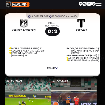
14 ОКТЯБРЯ 2023
18:00
НОС ДИНАМО
MFL 4 –
ПОЛУФИНАЛ
FIGHT NIGHTS
ТИТАН
0
:
2
БАТЯЕВ ГЕОРГИЙ (BATIAY) 1’
ВАГИДОВ АРСЕН (VAGA) 23’
АБАЦИЕВ АБДУЛЛА (ABA) 24’
ПАС МАВРИН ВАСИЛИЙ
СЕМАХИН АЛЕКСАНДР
(MAVRIN)
ГЛАВНЫЙ СУДЬЯ:
СМИРНОВ ПАВЕЛ
(SEMAKHIN) 28’
КИСЕЛЕВ АЛЕКСЕЙ (KISA) (П) 27
ДВОРНИКОВ ФЁДОР (DVOR) 28’
ПОМОЩНИК СУДЬИ:
СОБОЛЕВ МАКСИМ
ШАХБАНОВ ГАМИД (GAMA) 38’
ПОМОЩНИК СУДЬИ:
АРХИПОВ ВЛАДИМИР
СУДЬИ
РЕЗЕРВНЫЙ СУДЬЯ:
СИЛОВАНОВ ВАДИМ
23’ ВАГИДОВ
27’ КИСЕЛЕВ