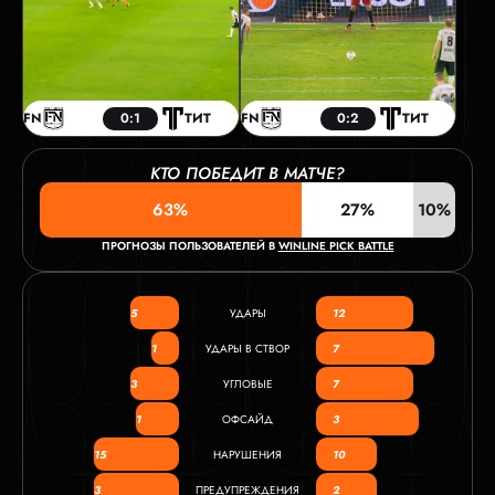
FN
0:1
ТИТ
FN
0:2
ТИТ
КТО ПОБЕДИТ В МАТЧЕ?
63%
27%
10%
ПРОГНОЗЫ ПОЛЬЗОВАТЕЛЕЙ В
WINLINE PICK BATTLE
5
УДАРЫ
12
1
УДАРЫ В СТВОР
7
3
УГЛОВЫЕ
7
1
ОФСАЙД
3
15
НАРУШЕНИЯ
10
3
ПРЕДУПРЕЖДЕНИЯ
2