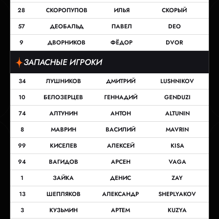
28
СКОРОПУПОВ
ИЛЬЯ
СКОРЫЙ
57
ДЕОБАЛЬД
ПАВЕЛ
DEO
9
ДВОРНИКОВ
ФЁДОР
DVOR
ЗАПАСНЫЕ ИГРОКИ
34
ЛУШНИКОВ
ДМИТРИЙ
LUSHNIKOV
10
БЕЛОЗЕРЦЕВ
ГЕННАДИЙ
GENDUZI
74
АЛТУНИН
АНТОН
ALTUNIN
8
МАВРИН
ВАСИЛИЙ
MAVRIN
99
КИСЕЛЕВ
АЛЕКСЕЙ
KISA
94
ВАГИДОВ
АРСЕН
VAGA
1
ЗАЙКА
ДЕНИС
ZAY
13
ШЕПЛЯКОВ
АЛЕКСАНДР
SHEPLYAKOV
3
КУЗЬМИН
АРТЕМ
KUZYA