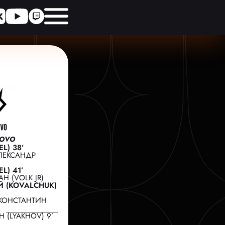
NOVO
L) 38’
ЛЕКСАНДР
L) 41’
Н (VOLK JR)
 (KOVALCHUK)
КОНСТАНТИН
 (LYAKHOV) 9’