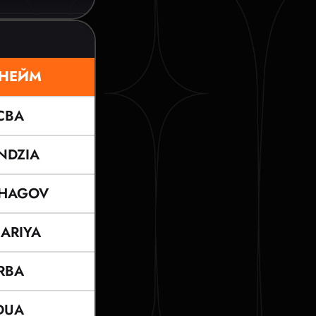
НЕЙМ
CBA
NDZIA
HAGOV
ARIYA
RBA
DUA