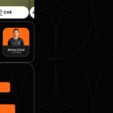
CHE
АПС
0:3
CHE
KOVALCHUK
39 ОЧКОВ