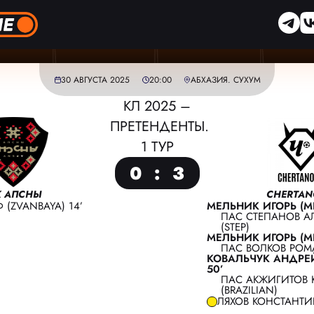
30 АВГУСТА 2025
20:00
АБХАЗИЯ. СУХУМ
КЛ 2025 –
ПРЕТЕНДЕНТЫ.
1 ТУР
0
:
3
 АПСНЫ
CHERTA
 (ZVANBAYA) 14’
МЕЛЬНИК ИГОРЬ (ME
ПАС СТЕПАНОВ А
(STEP)
МЕЛЬНИК ИГОРЬ (ME
ПАС ВОЛКОВ РОМА
КОВАЛЬЧУК АНДРЕЙ
50’
ПАС АКЖИГИТОВ 
ГЛАВНЫЙ СУДЬЯ:
АПОНАСЕНКО ЮРИЙ
(BRAZILIAN)
ЛЯХОВ КОНСТАНТИН
ПОМОЩНИК СУДЬИ:
АРХИПОВ ВЛАДИМИР