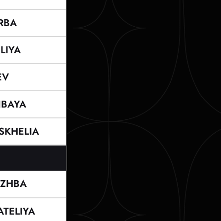
RBA
LIYA
EV
BAYA
SKHELIA
ZHBA
TELIYA