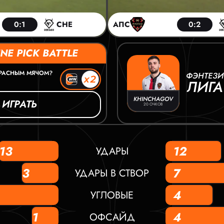
0:1
CHE
АПС
0:2
NE PICK BATTLE
КРАСНЫМ МЯЧОМ?
ФЭНТЕЗИ
ЛИГА
KHINCHAGOV
ИГРАТЬ
20 ОЧКОВ
13
12
УДАРЫ
3
7
УДАРЫ В СТВОР
4
УГЛОВЫЕ
1
4
ОФСАЙД