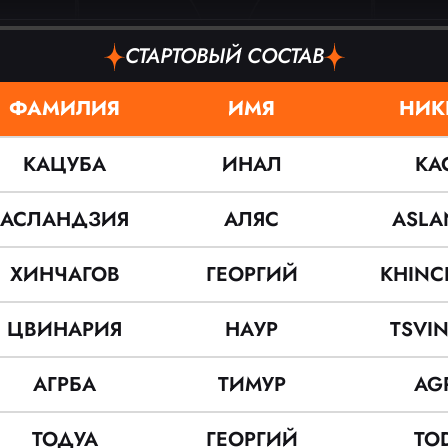
СТАРТОВЫЙ СОСТАВ
ФАМИЛИЯ
ИМЯ
НИК
КАЦУБА
ИНАЛ
KA
АСЛАНДЗИЯ
АЛЯС
ASLA
ХИНЧАГОВ
ГЕОРГИЙ
KHINC
ЦВИНАРИЯ
НАУР
TSVIN
АГРБА
ТИМУР
AG
ТОДУА
ГЕОРГИЙ
TO