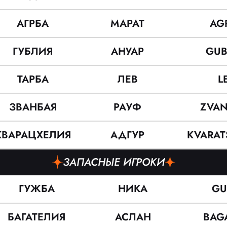
АГРБА
МАРАТ
AG
ГУБЛИЯ
АНУАР
GUB
ТАРБА
ЛЕВ
L
ЗВАНБАЯ
РАУФ
ZVAN
КВАРАЦХЕЛИЯ
АДГУР
KVARAT
ЗАПАСНЫЕ ИГРОКИ
ГУЖБА
НИКА
GU
БАГАТЕЛИЯ
АСЛАН
BAGA