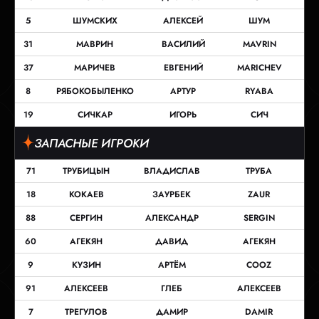
5
ШУМСКИХ
АЛЕКСЕЙ
ШУМ
31
МАВРИН
ВАСИЛИЙ
MAVRIN
37
МАРИЧЕВ
ЕВГЕНИЙ
MARICHEV
8
РЯБОКОБЫЛЕНКО
АРТУР
RYABA
19
СИЧКАР
ИГОРЬ
СИЧ
ЗАПАСНЫЕ ИГРОКИ
71
ТРУБИЦЫН
ВЛАДИСЛАВ
ТРУБА
18
КОКАЕВ
ЗАУРБЕК
ZAUR
88
СЕРГИН
АЛЕКСАНДР
SERGIN
60
АГЕКЯН
ДАВИД
АГЕКЯН
9
КУЗИН
АРТЁМ
COOZ
91
АЛЕКСЕЕВ
ГЛЕБ
АЛЕКСЕЕВ
7
ТРЕГУЛОВ
ДАМИР
DAMIR