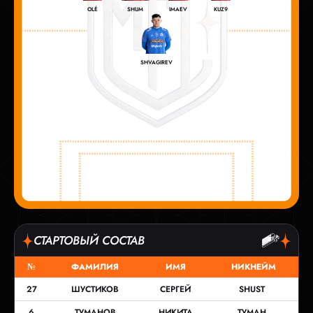
OLÉ
SHUM
IMAEV
KUZ9
SHVAGIREV
СТАРТОВЫЙ СОСТАВ
№
ФАМИЛИЯ
ИМЯ
НИКНЕЙМ
27
ШУСТИКОВ
СЕРГЕЙ
SHUST
6
ТУМАНОВ
НИКИТА
ТУМАН