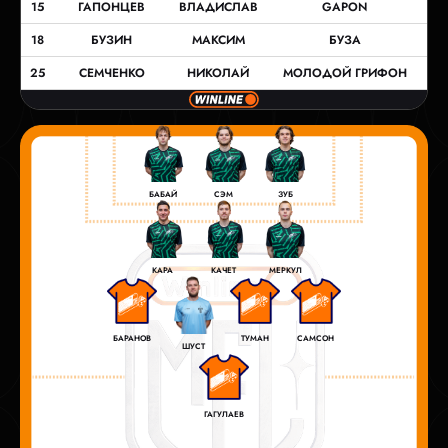
15
ГАПОНЦЕВ
ВЛАДИСЛАВ
GAPON
18
БУЗИН
МАКСИМ
БУЗА
25
СЕМЧЕНКО
НИКОЛАЙ
МОЛОДОЙ ГРИФОН
БАБАЙ
СЭМ
ЗУБ
КАРА
КАЧЕТ
МЕРКУЛ
БАРАНОВ
ТУМАН
САМСОН
ШУСТ
ГАГУЛАЕВ