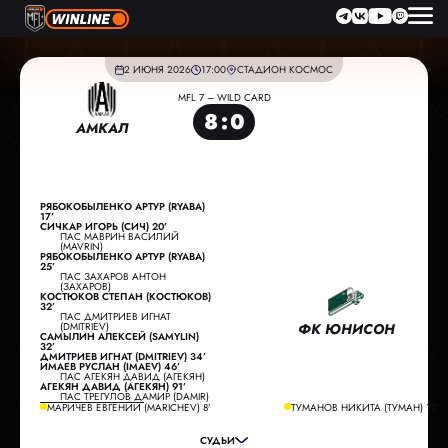
2 ИЮНЯ 2026
17:00
СТАДИОН КОСМОС
MFL 7 – WILD CARD
8
:
0
АМКАЛ
РЯБОКОБЫЛЕНКО АРТУР (RYABA)
17’
СИЧКАР ИГОРЬ (СИЧ) 20’
ПАС МАВРИН ВАСИЛИЙ
(MAVRIN)
РЯБОКОБЫЛЕНКО АРТУР (RYABA)
25’
ПАС ЗАХАРОВ АНТОН
(ЗАХАРОВ)
КОСТЮКОВ СТЕПАН (КОСТЮКОВ)
32’
ПАС ДМИТРИЕВ ИГНАТ
(DMITRIEV)
ФК ЮНИСОН
САМЫЛИН АЛЕКСЕЙ (SAMYLIN)
32’
ДМИТРИЕВ ИГНАТ (DMITRIEV) 34’
ИМАЕВ РУСЛАН (IMAEV) 46’
ПАС АГЕКЯН ДАВИД (АГЕКЯН)
ГЛАВНЫЙ СУДЬЯ:
ЧЕМБУЛАТОВ МАКСИМ
АГЕКЯН ДАВИД (АГЕКЯН) 91’
ПАС ТРЕГУЛОВ ДАМИР (DAMIR)
ПОМОЩНИК СУДЬИ:
ТИМОФЕЕВ МИХАИЛ
МАРИЧЕВ ЕВГЕНИЙ (MARICHEV) 8’
ТУМАНОВ НИКИТА (ТУМАН) 10’
ПОМОЩНИК СУДЬИ:
СОБОЛЕВ МАКСИМ
СУДЬИ