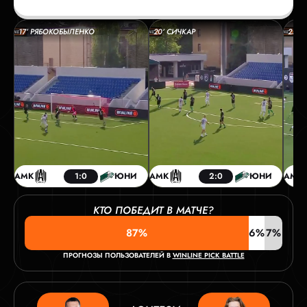
РЕЗЕРВНЫЙ СУДЬЯ:
ФИЛОНОВ ИВАН
17’ РЯБОКОБЫЛЕНКО
20’ СИЧКАР
25’ 
АМК
1:0
ЮНИ
АМК
2:0
ЮНИ
АМК
КТО ПОБЕДИТ В МАТЧЕ?
87%
6%
7%
ПРОГНОЗЫ ПОЛЬЗОВАТЕЛЕЙ В
WINLINE PICK BATTLE