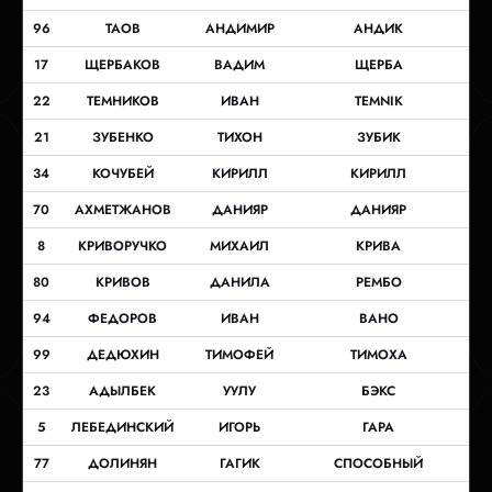
96
ТАОВ
АНДИМИР
АНДИК
17
ЩЕРБАКОВ
ВАДИМ
ЩЕРБА
22
ТЕМНИКОВ
ИВАН
TEMNIK
21
ЗУБЕНКО
ТИХОН
ЗУБИК
34
КОЧУБЕЙ
КИРИЛЛ
КИРИЛЛ
70
АХМЕТЖАНОВ
ДАНИЯР
ДАНИЯР
8
КРИВОРУЧКО
МИХАИЛ
КРИВА
80
КРИВОВ
ДАНИЛА
РЕМБО
94
ФЕДОРОВ
ИВАН
ВАНО
99
ДЕДЮХИН
ТИМОФЕЙ
ТИМОХА
23
АДЫЛБЕК
УУЛУ
БЭКС
5
ЛЕБЕДИНСКИЙ
ИГОРЬ
ГАРА
77
ДОЛИНЯН
ГАГИК
СПОСОБНЫЙ