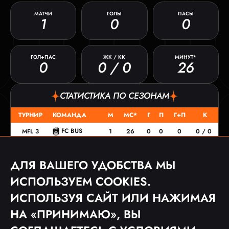
МАТЧИ
ГОЛЫ
ПАСЫ
1
0
0
ГОЛ+ПАС
ЖК / КК
МИНУТ*
0
0 / 0
26
СТАТИСТИКА ПО СЕЗОНАМ
ТУРНИР
КОМАНДА
М
МС*
Г
П
Г+П
К
FC BUS
MFL 3
1
26
0
0
0
0 / 0
ДЛЯ ВАШЕГО УДОБСТВА МЫ
МАТЧИ
ИСПОЛЬЗУЕМ COOKIES.
ДАТА
ТУРНИР
СОПЕРНИК
СЧЕТ
ИСПОЛЬЗУЯ САЙТ ИЛИ НАЖИМАЯ
08.05.23
MFL 3
0:2
НА «ПРИНИМАЮ», ВЫ