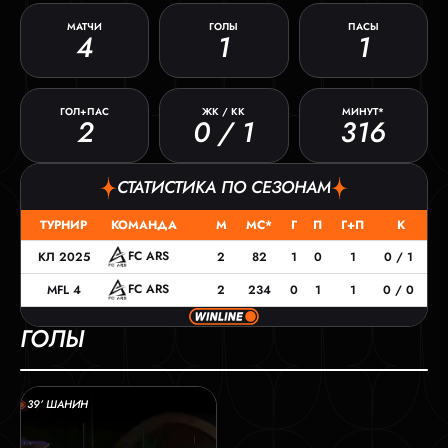
МАТЧИ
ГОЛЫ
ПАСЫ
4
1
1
ГОЛ+ПАС
ЖК / КК
МИНУТ*
2
0 / 1
316
СТАТИСТИКА ПО СЕЗОНАМ
ТУРНИР
КОМАНДА
М
МС*
Г
П
Г+П
К
FC ARS
КЛ 2025
2
82
1
0
1
0 / 1
FC ARS
MFL 4
2
234
0
1
1
0 / 0
ГОЛЫ
39’ ШАНИН