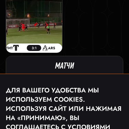
ТИТ
3:1
ARS
МАТЧИ
ДАТА
ТУРНИР
СОПЕРНИК
СЧЕТ
07.09.25
КЛ 2025
1:2
ДЛЯ ВАШЕГО УДОБСТВА МЫ
30.08.25
КЛ 2025
1:6
ИСПОЛЬЗУЕМ COOKIES.
27.08.23
MFL 4
0:0
ИСПОЛЬЗУЯ САЙТ ИЛИ НАЖИМАЯ
20.08.23
MFL 4
3:3
НА «ПРИНИМАЮ», ВЫ
СОГЛАШАЕТЕСЬ С
УСЛОВИЯМИ