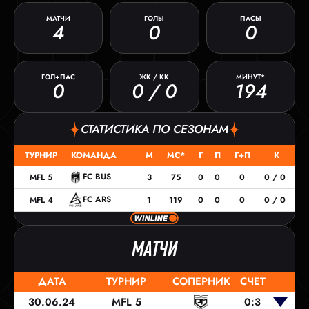
МАТЧИ
ГОЛЫ
ПАСЫ
4
0
0
ГОЛ+ПАС
ЖК / КК
МИНУТ*
0
0 / 0
194
СТАТИСТИКА ПО СЕЗОНАМ
ТУРНИР
КОМАНДА
М
МС*
Г
П
Г+П
К
FC BUS
MFL 5
3
75
0
0
0
0 / 0
FC ARS
MFL 4
1
119
0
0
0
0 / 0
МАТЧИ
ДАТА
ТУРНИР
СОПЕРНИК
СЧЕТ
30.06.24
MFL 5
0:3