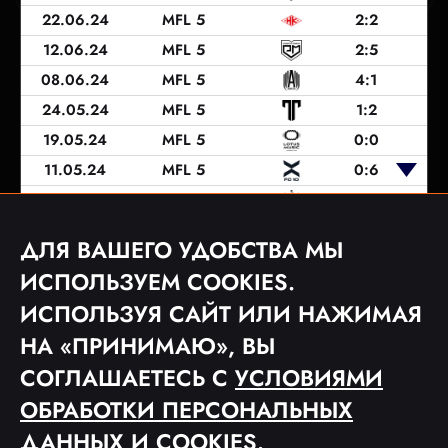
22.06.24
MFL 5
2:2
12.06.24
MFL 5
2:5
08.06.24
MFL 5
4:1
24.05.24
MFL 5
1:2
19.05.24
MFL 5
0:0
11.05.24
MFL 5
0:6
27.04.24
MFL 5
2:6
21.04.24
MFL 5
2:2
ДЛЯ ВАШЕГО УДОБСТВА МЫ
27.08.23
MFL 4
0:0
ИСПОЛЬЗУЕМ COOKIES.
ИСПОЛЬЗУЯ САЙТ ИЛИ НАЖИМАЯ
НА «ПРИНИМАЮ», ВЫ
1
2
СОГЛАШАЕТЕСЬ С
УСЛОВИЯМИ
ОБРАБОТКИ ПЕРСОНАЛЬНЫХ
ДАННЫХ
И COOKIES.