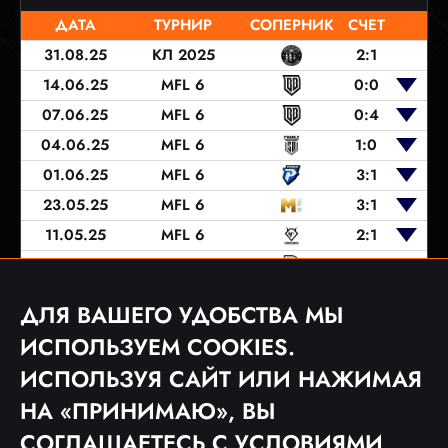
ДАТА
ТУРНИР
СОПЕРНИК
СЧЕТ
31.08.25
КЛ 2025
2:1
14.06.25
MFL 6
0:0
07.06.25
MFL 6
0:4
04.06.25
MFL 6
1:0
01.06.25
MFL 6
3:1
23.05.25
MFL 6
3:1
11.05.25
MFL 6
2:1
03.05.25
MFL 6
1:1
26.04.25
MFL 6
0:6
ДЛЯ ВАШЕГО УДОБСТВА МЫ
20.04.25
MFL 6
1:2
ИСПОЛЬЗУЕМ COOKIES.
ИСПОЛЬЗУЯ САЙТ ИЛИ НАЖИМАЯ
НА «ПРИНИМАЮ», ВЫ
1
2
3
4
СОГЛАШАЕТЕСЬ С
УСЛОВИЯМИ