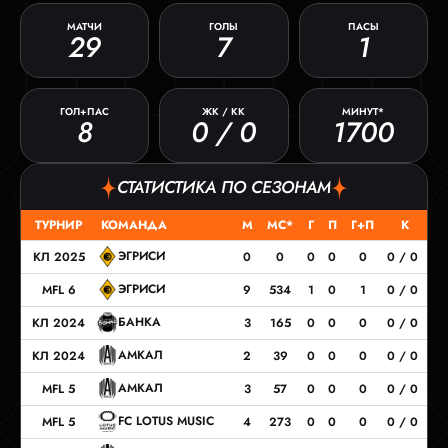
МАТЧИ
ГОЛЫ
ПАСЫ
29
7
1
ГОЛ+ПАС
ЖК / КК
МИНУТ*
8
0 / 0
1700
СТАТИСТИКА ПО СЕЗОНАМ
ТУРНИР
КОМАНДА
М
МС*
Г
П
Г+П
К
ЭГРИСИ
КЛ 2025
0
0
0
0
0
0 / 0
ЭГРИСИ
MFL 6
9
534
1
0
1
0 / 0
БАНКА
КЛ 2024
3
165
0
0
0
0 / 0
АМКАЛ
КЛ 2024
2
39
0
0
0
0 / 0
АМКАЛ
MFL 5
3
57
0
0
0
0 / 0
FC LOTUS MUSIC
MFL 5
4
273
0
0
0
0 / 0