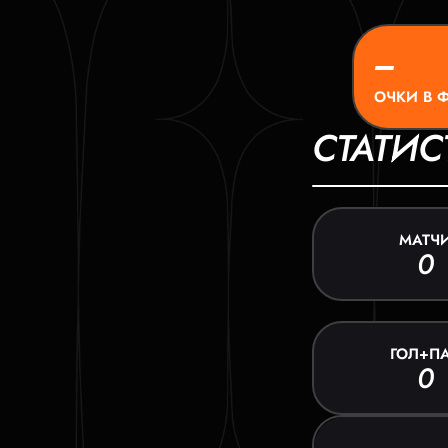
–
ОЧКИ В 
СТАТИС
МАТЧ
0
ГОЛ+П
0