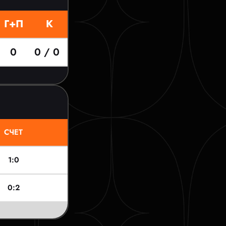
Г+П
К
0
0 / 0
СЧЕТ
1:0
0:2