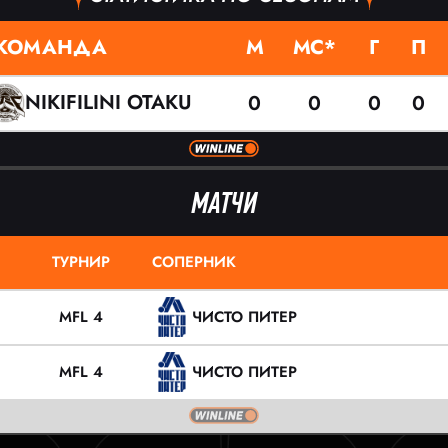
КОМАНДА
М
МС*
Г
П
NIKIFILINI OTAKU
0
0
0
0
МАТЧИ
ТУРНИР
СОПЕРНИК
MFL 4
ЧИСТО ПИТЕР
MFL 4
ЧИСТО ПИТЕР