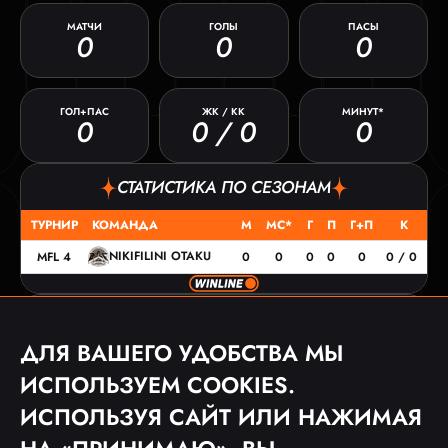
МАТЧИ
ГОЛЫ
ПАСЫ
0
0
0
ГОЛ+ПАС
ЖК / КК
МИНУТ*
0
0 / 0
0
СТАТИСТИКА ПО СЕЗОНАМ
ТУРНИР
КОМАНДА
М
МС*
Г
П
Г+П
К
NIKIFILINI OTAKU
MFL 4
0
0
0
0
0
0 / 0
МАТЧИ
ДЛЯ ВАШЕГО УДОБСТВА МЫ
ДАТА
ТУРНИР
СОПЕРНИК
СЧЕТ
ИСПОЛЬЗУЕМ COOKIES.
27.08.23
MFL 4
1:0
ИСПОЛЬЗУЯ САЙТ ИЛИ НАЖИМАЯ
20.08.23
MFL 4
0:2