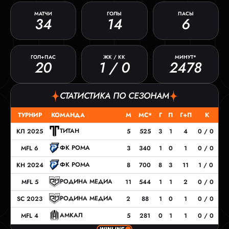
МАТЧИ
ГОЛЫ
ПАСЫ
34
14
6
ГОЛ+ПАС
ЖК / КК
МИНУТ*
20
1 / 0
2478
СТАТИСТИКА ПО СЕЗОНАМ
ТУРНИР
КОМАНДА
М
МС*
Г
П
Г+П
К
ТИТАН
КЛ 2025
5
525
3
1
4
0 / 0
ФК РОМА
MFL 6
3
340
1
0
1
0 / 0
ФК РОМА
КН 2024
8
700
8
3
11
1 / 0
РОДИНА МЕДИА
MFL 5
11
544
1
1
2
0 / 0
РОДИНА МЕДИА
SC 2023
2
88
1
0
1
0 / 0
АМКАЛ
MFL 4
5
281
0
1
1
0 / 0