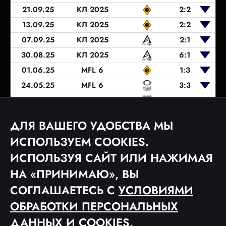
21.09.25
КЛ 2025
2:2
13.09.25
КЛ 2025
2:2
07.09.25
КЛ 2025
2:1
30.08.25
КЛ 2025
6:1
01.06.25
MFL 6
1:3
24.05.25
MFL 6
3:3
17.05.25
MFL 6
0:0
27.10.24
КН 2024
3:3
ДЛЯ ВАШЕГО УДОБСТВА МЫ
20.10.24
КН 2024
5:1
ИСПОЛЬЗУЕМ COOKIES.
ИСПОЛЬЗУЯ САЙТ ИЛИ НАЖИМАЯ
НА «ПРИНИМАЮ», ВЫ
1
2
3
4
СОГЛАШАЕТЕСЬ С
УСЛОВИЯМИ
ОБРАБОТКИ ПЕРСОНАЛЬНЫХ
ДАННЫХ
И COOKIES.