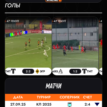
ГОЛЫ
47’ ГООГЕ
42’ ГООГЕ
43’ 
ТИТ
2:2
ЭГР
ARS
1:2
ТИТ
ТИТ
МАТЧИ
ДАТА
ТУРНИР
СОПЕРНИК
СЧЕТ
27.09.25
КЛ 2025
2:4