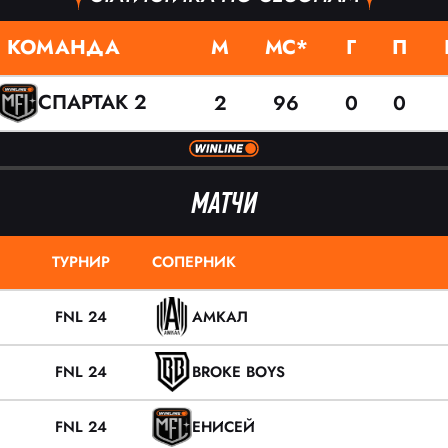
КОМАНДА
М
МС*
Г
П
СПАРТАК 2
2
96
0
0
МАТЧИ
ТУРНИР
СОПЕРНИК
FNL 24
АМКАЛ
FNL 24
BROKE BOYS
FNL 24
ЕНИСЕЙ