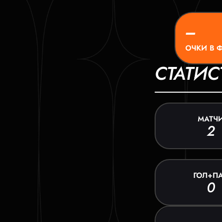
–
ОЧКИ В 
СТАТИС
МАТЧ
2
ГОЛ+П
0