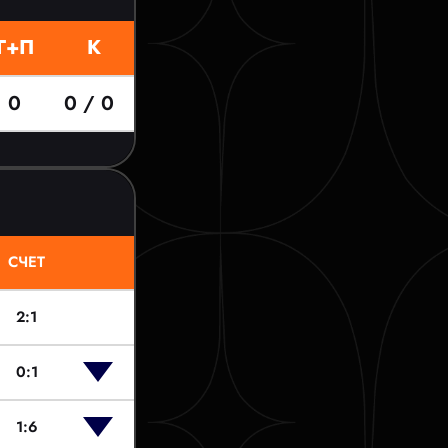
Г+П
К
0
0 / 0
СЧЕТ
2:1
0:1
1:6