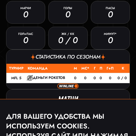
МАТЧИ
ГОЛЫ
ПАСЫ
0
0
0
ГОЛ+ПАС
ЖК / КК
МИНУТ*
0
0 / 0
0
СТАТИСТИКА ПО СЕЗОНАМ
ТУРНИР
КОМАНДА
М
МС*
Г
П
Г+П
К
ДЕНЬГИ РОКЕТОВ
MFL 5
0
0
0
0
0
0 / 0
МАТЧИ
ДАТА
ТУРНИР
СОПЕРНИК
СЧЕТ
ДЛЯ ВАШЕГО УДОБСТВА МЫ
11.05.24
MFL 5
3:0
ИСПОЛЬЗУЕМ COOKIES.
05.05.24
MFL 5
0:5
ИСПОЛЬЗУЯ САЙТ ИЛИ НАЖИМАЯ