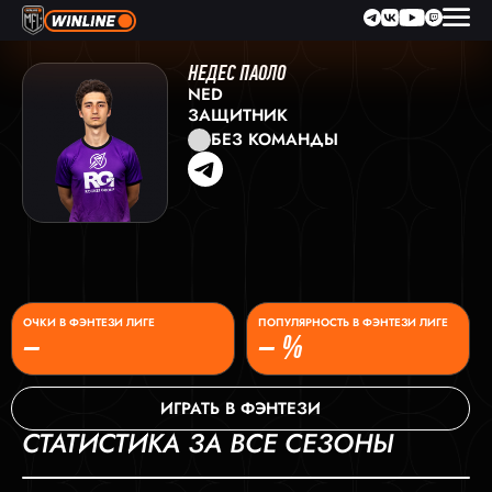
НЕДЕС ПАОЛО
NED
ЗАЩИТНИК
БЕЗ КОМАНДЫ
ОЧКИ В ФЭНТЕЗИ ЛИГЕ
ПОПУЛЯРНОСТЬ В ФЭНТЕЗИ ЛИГЕ
–
– %
ИГРАТЬ В ФЭНТЕЗИ
СТАТИСТИКА ЗА ВСЕ СЕЗОНЫ