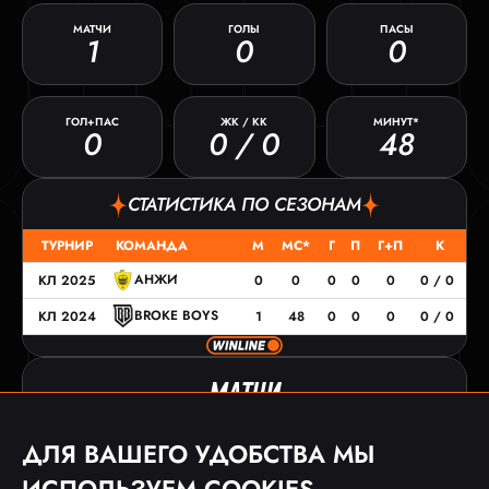
МАТЧИ
ГОЛЫ
ПАСЫ
1
0
0
ГОЛ+ПАС
ЖК / КК
МИНУТ*
0
0 / 0
48
СТАТИСТИКА ПО СЕЗОНАМ
ТУРНИР
КОМАНДА
М
МС*
Г
П
Г+П
К
АНЖИ
КЛ 2025
0
0
0
0
0
0 / 0
BROKE BOYS
КЛ 2024
1
48
0
0
0
0 / 0
МАТЧИ
ДАТА
ТУРНИР
СОПЕРНИК
СЧЕТ
ДЛЯ ВАШЕГО УДОБСТВА МЫ
27.10.24
КЛ 2024
0:1