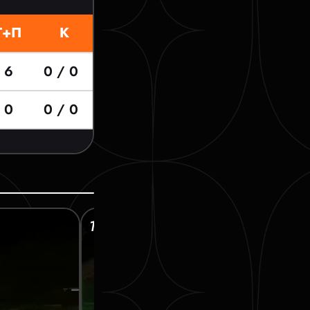
Г+П
К
6
0 / 0
0
0 / 0
16’ УРХОВ