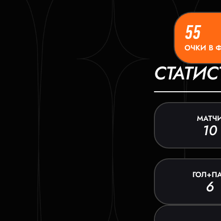
55
ОЧКИ В 
СТАТИС
МАТЧ
10
ГОЛ+П
6