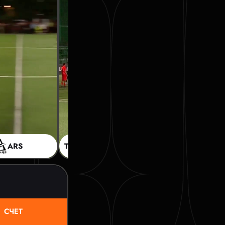
ARS
ТИТ
1:0
ARS
СЧЕТ