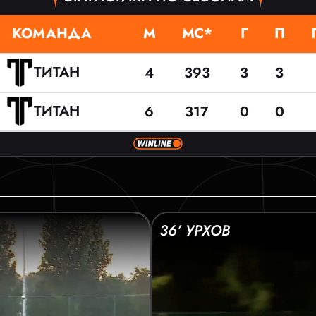
КОМАНДА
М
МС*
Г
П
ТИТАН
4
393
3
3
ТИТАН
6
317
0
0
36’ УРХОВ