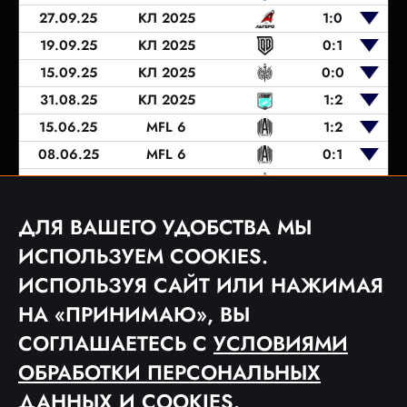
27.09.25
КЛ 2025
1:0
19.09.25
КЛ 2025
0:1
15.09.25
КЛ 2025
0:0
31.08.25
КЛ 2025
1:2
15.06.25
MFL 6
1:2
08.06.25
MFL 6
0:1
05.06.25
MFL 6
1:0
31.05.25
MFL 6
3:3
ДЛЯ ВАШЕГО УДОБСТВА МЫ
24.05.25
MFL 6
3:3
ИСПОЛЬЗУЕМ COOKIES.
ИСПОЛЬЗУЯ САЙТ ИЛИ НАЖИМАЯ
НА «ПРИНИМАЮ», ВЫ
1
2
СОГЛАШАЕТЕСЬ С
УСЛОВИЯМИ
ОБРАБОТКИ ПЕРСОНАЛЬНЫХ
ДАННЫХ
И COOKIES.