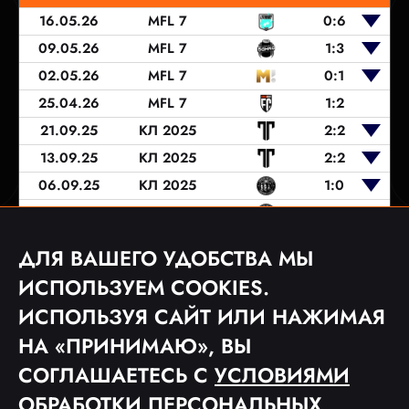
16.05.26
MFL 7
0:6
09.05.26
MFL 7
1:3
02.05.26
MFL 7
0:1
25.04.26
MFL 7
1:2
21.09.25
КЛ 2025
2:2
13.09.25
КЛ 2025
2:2
06.09.25
КЛ 2025
1:0
31.08.25
КЛ 2025
2:1
04.06.25
MFL 6
0:0
ДЛЯ ВАШЕГО УДОБСТВА МЫ
01.06.25
MFL 6
5:0
ИСПОЛЬЗУЕМ COOKIES.
ИСПОЛЬЗУЯ САЙТ ИЛИ НАЖИМАЯ
НА «ПРИНИМАЮ», ВЫ
1
2
СОГЛАШАЕТЕСЬ С
УСЛОВИЯМИ
ОБРАБОТКИ ПЕРСОНАЛЬНЫХ