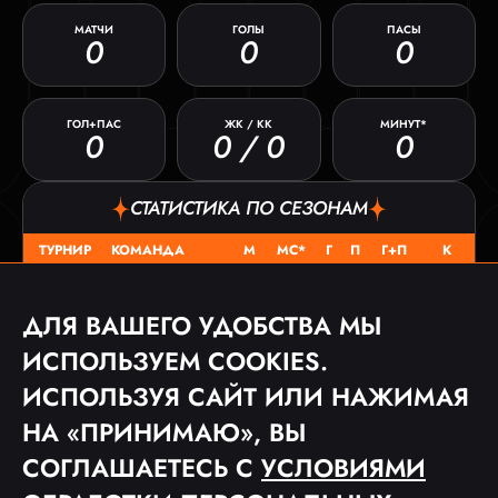
МАТЧИ
ГОЛЫ
ПАСЫ
0
0
0
ГОЛ+ПАС
ЖК / КК
МИНУТ*
0
0 / 0
0
СТАТИСТИКА ПО СЕЗОНАМ
ТУРНИР
КОМАНДА
М
МС*
Г
П
Г+П
К
ВПОРЯДКЕ
MFL 6
0
0
0
0
0
0 / 0
ДЛЯ ВАШЕГО УДОБСТВА МЫ
ИСПОЛЬЗУЕМ COOKIES.
МАТЧИ
ИСПОЛЬЗУЯ САЙТ ИЛИ НАЖИМАЯ
ДАТА
ТУРНИР
СОПЕРНИК
СЧЕТ
НА «ПРИНИМАЮ», ВЫ
СОГЛАШАЕТЕСЬ С
УСЛОВИЯМИ