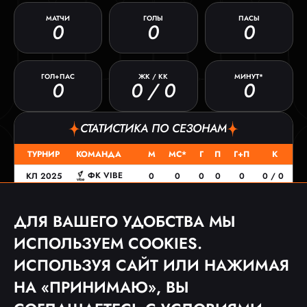
МАТЧИ
ГОЛЫ
ПАСЫ
0
0
0
ГОЛ+ПАС
ЖК / КК
МИНУТ*
0
0 / 0
0
СТАТИСТИКА ПО СЕЗОНАМ
ТУРНИР
КОМАНДА
М
МС*
Г
П
Г+П
К
ФК VIBE
КЛ 2025
0
0
0
0
0
0 / 0
ДЛЯ ВАШЕГО УДОБСТВА МЫ
МАТЧИ
ИСПОЛЬЗУЕМ COOKIES.
ДАТА
ТУРНИР
СОПЕРНИК
СЧЕТ
ИСПОЛЬЗУЯ САЙТ ИЛИ НАЖИМАЯ
07.09.25
КЛ 2025
2:5
НА «ПРИНИМАЮ», ВЫ