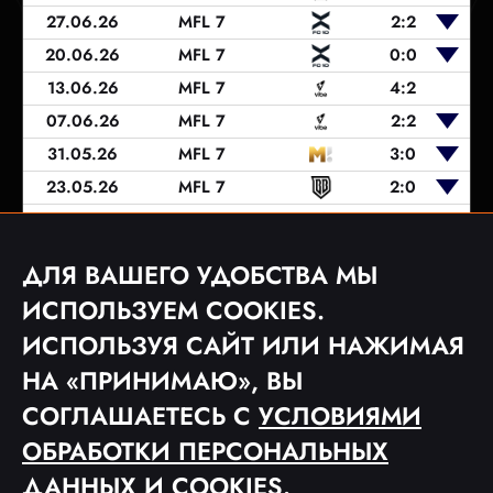
27.06.26
MFL 7
2:2
20.06.26
MFL 7
0:0
13.06.26
MFL 7
4:2
07.06.26
MFL 7
2:2
31.05.26
MFL 7
3:0
23.05.26
MFL 7
2:0
17.05.26
MFL 7
4:2
08.05.26
MFL 7
1:0
ДЛЯ ВАШЕГО УДОБСТВА МЫ
02.05.26
MFL 7
3:1
ИСПОЛЬЗУЕМ COOKIES.
ИСПОЛЬЗУЯ САЙТ ИЛИ НАЖИМАЯ
НА «ПРИНИМАЮ», ВЫ
1
2
СОГЛАШАЕТЕСЬ С
УСЛОВИЯМИ
ОБРАБОТКИ ПЕРСОНАЛЬНЫХ
ДАННЫХ
И COOKIES.