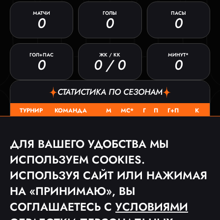
МАТЧИ
ГОЛЫ
ПАСЫ
0
0
0
ГОЛ+ПАС
ЖК / КК
МИНУТ*
0
0 / 0
0
СТАТИСТИКА ПО СЕЗОНАМ
ТУРНИР
КОМАНДА
М
МС*
Г
П
Г+П
К
FC ARS
КЛ 2025
0
0
0
0
0
0 / 0
ДЛЯ ВАШЕГО УДОБСТВА МЫ
ИСПОЛЬЗУЕМ COOKIES.
МАТЧИ
ИСПОЛЬЗУЯ САЙТ ИЛИ НАЖИМАЯ
ДАТА
ТУРНИР
СОПЕРНИК
СЧЕТ
НА «ПРИНИМАЮ», ВЫ
СОГЛАШАЕТЕСЬ С
УСЛОВИЯМИ