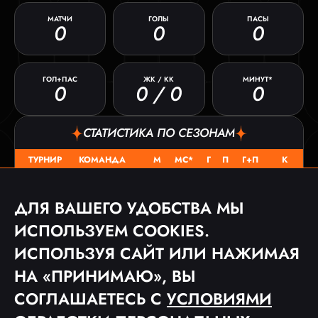
МАТЧИ
ГОЛЫ
ПАСЫ
0
0
0
ГОЛ+ПАС
ЖК / КК
МИНУТ*
0
0 / 0
0
СТАТИСТИКА ПО СЕЗОНАМ
ТУРНИР
КОМАНДА
М
МС*
Г
П
Г+П
К
FC ARS
КЛ 2025
0
0
0
0
0
0 / 0
ДЛЯ ВАШЕГО УДОБСТВА МЫ
ИСПОЛЬЗУЕМ COOKIES.
МАТЧИ
ИСПОЛЬЗУЯ САЙТ ИЛИ НАЖИМАЯ
ДАТА
ТУРНИР
СОПЕРНИК
СЧЕТ
НА «ПРИНИМАЮ», ВЫ
СОГЛАШАЕТЕСЬ С
УСЛОВИЯМИ