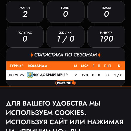
МАТЧИ
ГОЛЫ
ПАСЫ
2
0
0
ГОЛ+ПАС
ЖК / КК
МИНУТ*
0
1 / 0
190
СТАТИСТИКА ПО СЕЗОНАМ
ТУРНИР
КОМАНДА
М
МС*
Г
П
Г+П
К
ФК ДОБРЫЙ ВЕЧЕР
КЛ 2025
2
190
0
0
0
1 / 0
МАТЧИ
ДЛЯ ВАШЕГО УДОБСТВА МЫ
ДАТА
ТУРНИР
СОПЕРНИК
СЧЕТ
ИСПОЛЬЗУЕМ COOKIES.
07.09.25
КЛ 2025
0:5
ИСПОЛЬЗУЯ САЙТ ИЛИ НАЖИМАЯ
30.08.25
КЛ 2025
0:4