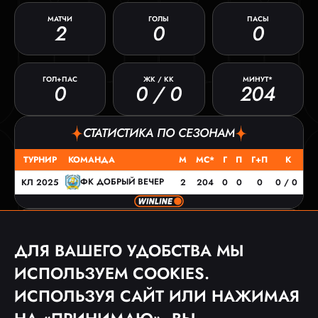
МАТЧИ
ГОЛЫ
ПАСЫ
2
0
0
ГОЛ+ПАС
ЖК / КК
МИНУТ*
0
0 / 0
204
СТАТИСТИКА ПО СЕЗОНАМ
ТУРНИР
КОМАНДА
М
МС*
Г
П
Г+П
К
ФК ДОБРЫЙ ВЕЧЕР
КЛ 2025
2
204
0
0
0
0 / 0
МАТЧИ
ДЛЯ ВАШЕГО УДОБСТВА МЫ
ДАТА
ТУРНИР
СОПЕРНИК
СЧЕТ
ИСПОЛЬЗУЕМ COOKIES.
07.09.25
КЛ 2025
0:5
ИСПОЛЬЗУЯ САЙТ ИЛИ НАЖИМАЯ
30.08.25
КЛ 2025
0:4