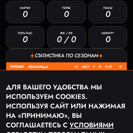
МАТЧИ
ГОЛЫ
ПАСЫ
0
0
0
ГОЛ+ПАС
ЖК / КК
МИНУТ*
0
0 / 0
0
СТАТИСТИКА ПО СЕЗОНАМ
ТУРНИР
КОМАНДА
М
МС*
Г
П
Г+П
К
ФК ДОБРЫЙ ВЕЧЕР
КЛ 2025
0
0
0
0
0
0 / 0
ДЛЯ ВАШЕГО УДОБСТВА МЫ
ИСПОЛЬЗУЕМ COOKIES.
МАТЧИ
ИСПОЛЬЗУЯ САЙТ ИЛИ НАЖИМАЯ
ДАТА
ТУРНИР
СОПЕРНИК
СЧЕТ
НА «ПРИНИМАЮ», ВЫ
СОГЛАШАЕТЕСЬ С
УСЛОВИЯМИ