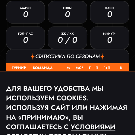
МАТЧИ
ГОЛЫ
ПАСЫ
0
0
0
ГОЛ+ПАС
ЖК / КК
МИНУТ*
0
0 / 0
0
СТАТИСТИКА ПО СЕЗОНАМ
ТУРНИР
КОМАНДА
М
МС*
Г
П
Г+П
К
SD FAMILY
КЛ 2025
0
0
0
0
0
0 / 0
ДЛЯ ВАШЕГО УДОБСТВА МЫ
ИСПОЛЬЗУЕМ COOKIES.
МАТЧИ
ИСПОЛЬЗУЯ САЙТ ИЛИ НАЖИМАЯ
ДАТА
ТУРНИР
СОПЕРНИК
СЧЕТ
НА «ПРИНИМАЮ», ВЫ
СОГЛАШАЕТЕСЬ С
УСЛОВИЯМИ