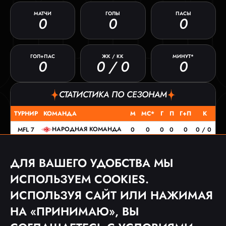
МАТЧИ
ГОЛЫ
ПАСЫ
0
0
0
ГОЛ+ПАС
ЖК / КК
МИНУТ*
0
0 / 0
0
СТАТИСТИКА ПО СЕЗОНАМ
ТУРНИР
КОМАНДА
М
МС*
Г
П
Г+П
К
НАРОДНАЯ КОМАНДА
MFL 7
0
0
0
0
0
0 / 0
ДЛЯ ВАШЕГО УДОБСТВА МЫ
МАТЧИ
ИСПОЛЬЗУЕМ COOKIES.
ДАТА
ТУРНИР
СОПЕРНИК
СЧЕТ
ИСПОЛЬЗУЯ САЙТ ИЛИ НАЖИМАЯ
16.05.26
MFL 7
0:2
НА «ПРИНИМАЮ», ВЫ