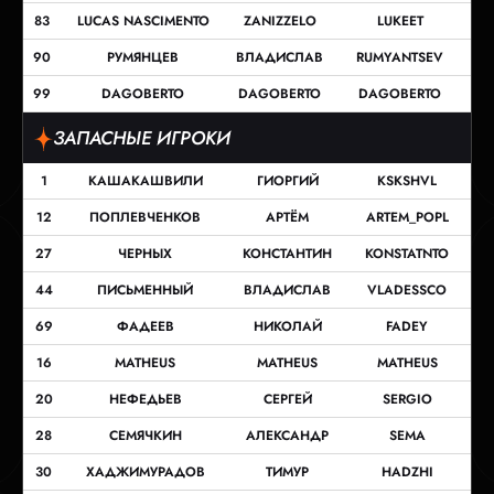
83
LUCAS NASCIMENTO
ZANIZZELO
LUKEET
90
РУМЯНЦЕВ
ВЛАДИСЛАВ
RUMYANTSEV
99
DAGOBERTO
DAGOBERTO
DAGOBERTO
ЗАПАСНЫЕ ИГРОКИ
1
КАШАКАШВИЛИ
ГИОРГИЙ
KSKSHVL
12
ПОПЛЕВЧЕНКОВ
АРТЁМ
ARTEM_POPL
27
ЧЕРНЫХ
КОНСТАНТИН
KONSTATNTO
44
ПИСЬМЕННЫЙ
ВЛАДИСЛАВ
VLADESSCO
69
ФАДЕЕВ
НИКОЛАЙ
FADEY
16
MATHEUS
MATHEUS
MATHEUS
20
НЕФЕДЬЕВ
СЕРГЕЙ
SERGIO
28
СЕМЯЧКИН
АЛЕКСАНДР
SEMA
30
ХАДЖИМУРАДОВ
ТИМУР
HADZHI