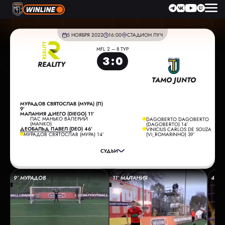
5 НОЯБРЯ 2022
16:00
СТАДИОН ЛУЧ
MFL 2 – 8 ТУР
3
:
0
REALITY
TAMO JUNTO
МУРАДОВ СВЯТОСЛАВ (МУРА) (П)
9’
МАЛАНИЯ ДИЕГО (DIEGO) 11’
ПАС МАНЬКО ВАЛЕРИЙ
DAGOBERTO DAGOBERTO
ГЛАВНЫЙ СУДЬЯ:
СМИРНОВ ПАВЕЛ
(MANKO)
(DAGOBERTO) 14’
ДЕОБАЛЬД ПАВЕЛ (DEO) 46’
VINICIUS CARLOS DE SOUZA
ПОМОЩНИК СУДЬИ:
СОБОЛЕВ МАКСИМ
МУРАДОВ СВЯТОСЛАВ (МУРА) 14’
(VI_ROMARINHO) 39’
ПОМОЩНИК СУДЬИ:
ЧАЛИЙ АНДРЕЙ
СУДЬИ
РЕЗЕРВНЫЙ СУДЬЯ:
ЗОБОВ МАКСИМ
9’ МУРАДОВ
11’ МАЛАНИЯ
46’ 