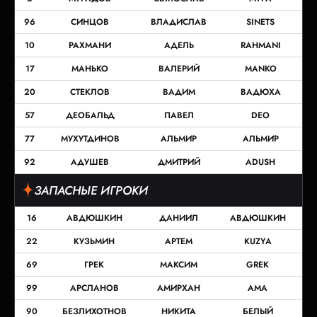
96
СИНЦОВ
ВЛАДИСЛАВ
SINETS
10
РАХМАНИ
АДЕЛЬ
RAHMANI
17
МАНЬКО
ВАЛЕРИЙ
MANKO
20
СТЕКЛОВ
ВАДИМ
ВАДЮХА
57
ДЕОБАЛЬД
ПАВЕЛ
DEO
77
МУХУТДИНОВ
АЛЬМИР
АЛЬМИР
92
АДУШЕВ
ДМИТРИЙ
ADUSH
ЗАПАСНЫЕ ИГРОКИ
16
АВДЮШКИН
ДАНИИЛ
АВДЮШКИН
22
КУЗЬМИН
АРТЕМ
KUZYA
69
ГРЕК
МАКСИМ
GREK
99
АРСЛАНОВ
АМИРХАН
AMA
90
БЕЗЛИХОТНОВ
НИКИТА
БЕЛЫЙ