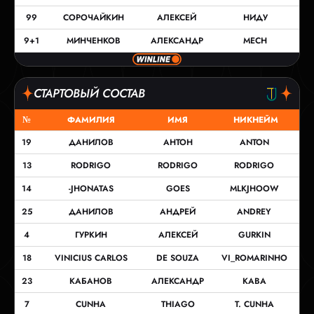
99
СОРОЧАЙКИН
АЛЕКСЕЙ
НИДУ
9+1
МИНЧЕНКОВ
АЛЕКСАНДР
MECH
СТАРТОВЫЙ СОСТАВ
№
ФАМИЛИЯ
ИМЯ
НИКНЕЙМ
19
ДАНИЛОВ
АНТОН
ANTON
13
RODRIGO
RODRIGO
RODRIGO
14
-JHONATAS
GOES
MLKJHOOW
25
ДАНИЛОВ
АНДРЕЙ
ANDREY
4
ГУРКИН
АЛЕКСЕЙ
GURKIN
18
VINICIUS CARLOS
DE SOUZA
VI_ROMARINHO
23
КАБАНОВ
АЛЕКСАНДР
KABA
7
CUNHA
THIAGO
T. CUNHA