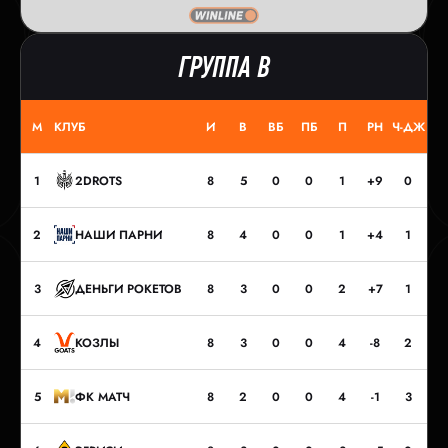
ГРУППА B
М
КЛУБ
И
В
ВБ
ПБ
П
РН
Ч-ДЖ
О
1
2DROTS
8
5
0
0
1
+9
0
17
2
НАШИ ПАРНИ
8
4
0
0
1
+4
1
16
3
ДЕНЬГИ РОКЕТОВ
8
3
0
0
2
+7
1
13
4
КОЗЛЫ
8
3
0
0
4
-8
2
12
5
ФК МАТЧ
8
2
0
0
4
-1
3
11