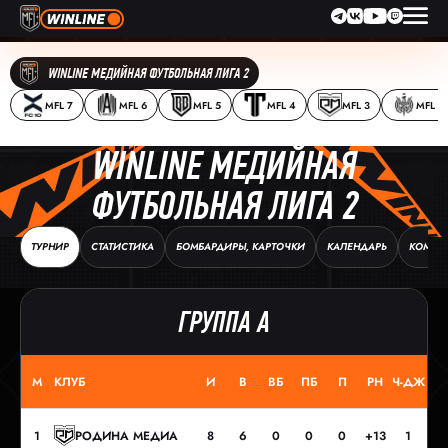
WINLINE МЕДИЙНАЯ ФУТБОЛЬНАЯ ЛИГА 2
MFL 7
MFL 6
MFL 5
MFL 4
MFL 3
MFL 2
WINLINE МЕДИЙНАЯ
ФУТБОЛЬНАЯ ЛИГА 2
ТУРНИР
СТАТИСТИКА
БОМБАРДИРЫ, КАРТОЧКИ
КАЛЕНДАРЬ
КОМАН
ГРУППА A
М
КЛУБ
И
В
ВБ
ПБ
П
РН
Ч-ДЖ
О
1
РОДИНА МЕДИА
8
6
0
0
0
+13
1
21