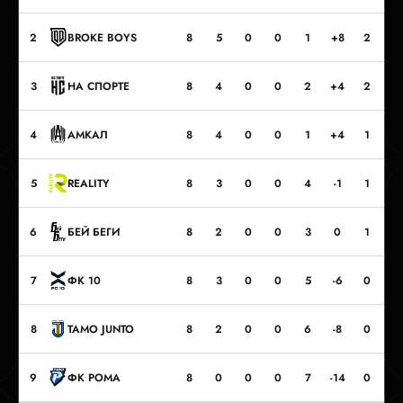
2
BROKE BOYS
8
5
0
0
1
+8
2
19
3
НА СПОРТЕ
8
4
0
0
2
+4
2
16
4
АМКАЛ
8
4
0
0
1
+4
1
16
5
REALITY
8
3
0
0
4
-1
1
11
6
БЕЙ БЕГИ
8
2
0
0
3
0
1
10
7
ФК 10
8
3
0
0
5
-6
0
9
8
TAMO JUNTO
8
2
0
0
6
-8
0
6
9
ФК РОМА
8
0
0
0
7
-14
0
1