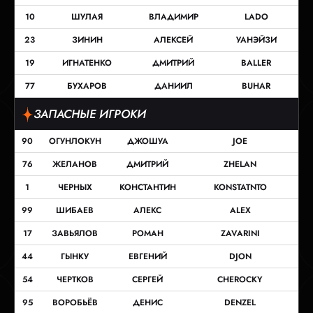
10
ШУЛАЯ
ВЛАДИМИР
LADO
23
ЗИНИН
АЛЕКСЕЙ
УАНЭЙЗИ
19
ИГНАТЕНКО
ДМИТРИЙ
BALLER
77
БУХАРОВ
ДАНИИЛ
BUHAR
ЗАПАСНЫЕ ИГРОКИ
90
ОГУНЛОКУН
ДЖОШУА
JOE
76
ЖЕЛАНОВ
ДМИТРИЙ
ZHELAN
1
ЧЕРНЫХ
КОНСТАНТИН
KONSTATNTO
99
ШИБАЕВ
АЛЕКС
ALEX
17
ЗАВЬЯЛОВ
РОМАН
ZAVARINI
44
ГЫНКУ
ЕВГЕНИЙ
DJON
54
ЧЕРТКОВ
СЕРГЕЙ
CHEROCKY
95
ВОРОБЬЁВ
ДЕНИС
DENZEL