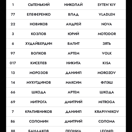
1
СЫТЕНЬКИЙ
НИКОЛАЙ
SYTEN`KIY
77
ЕЛЕФЕРЕНКО
ВЛАД
VLADLEN
22
НОВИКОВ
АНДРЕЙ
NOVA
3
КОЗЛОВ
ЮРИЙ
MOTODOR
6
ХУДАЙБЕРДИН
ВАЛИТ
ЗЯТЬ
97
ВОЛКОВ
АРТЕМ
VOLK
017
КИСЕЛЕВ
НИКИТА
KISA
13
МОРОЗОВ
ДАНИИЛ
MOROZOV
14
МУХУТДИНОВ
МАКСИМ
ФЛЭШ
66
ШКОДА
АРТЕМ
ШКОДА
69
МИТРОГА
ДМИТРИЙ
MITROGA
7
КРАПИВНИКОВ
ДАНИИЛ
KRAPIVNIKOV
86
СОЛОМИН
ДМИТРИЙ
СОЛОМА
88
БАНДАКОВ
ЛЕОНИД
LEONID