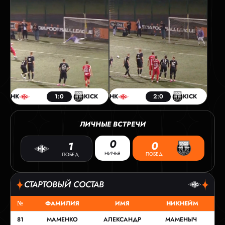
НК
1:0
KICK
НК
2:0
KICK
ЛИЧНЫЕ ВСТРЕЧИ
0
0
1
НИЧЬЯ
ПОБЕД
ПОБЕД
СТАРТОВЫЙ СОСТАВ
№
ФАМИЛИЯ
ИМЯ
НИКНЕЙМ
81
МАМЕНКО
АЛЕКСАНДР
МАМЕНЫЧ