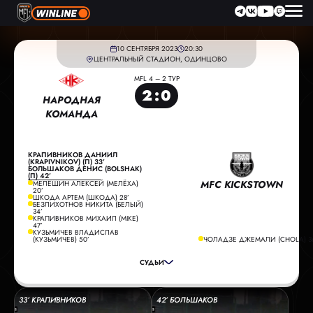
10 СЕНТЯБРЯ 2023
20:30
ЦЕНТРАЛЬНЫЙ СТАДИОН, ОДИНЦОВО
MFL 4 – 2 ТУР
2
:
0
НАРОДНАЯ
КОМАНДА
КРАПИВНИКОВ ДАНИИЛ
(KRAPIVNIKOV) (П) 33’
БОЛЬШАКОВ ДЕНИС (BOLSHAK)
(П) 42’
MFC KICKSTOWN
МЕЛЁШИН АЛЕКСЕЙ (МЕЛЁХА)
20’
ШКОДА АРТЕМ (ШКОДА) 28’
БЕЗЛИХОТНОВ НИКИТА (БЕЛЫЙ)
34’
КРАПИВНИКОВ МИХАИЛ (MIKE)
ГЛАВНЫЙ СУДЬЯ:
АПОНАСЕНКО ЮРИЙ
47’
КУЗЬМИЧЕВ ВЛАДИСЛАВ
ПОМОЩНИК СУДЬИ:
АРХИПОВ ВЛАДИМИР
(КУЗЬМИЧЕВ) 50’
ЧОЛАДЗЕ ДЖЕМАЛИ (CHOLA) 3
ПОМОЩНИК СУДЬИ:
СТРОГАНОВ ДМИТРИЙ
СУДЬИ
РЕЗЕРВНЫЙ СУДЬЯ:
ФИЛИМОНОВ АЛЕКСАНДР
33’ КРАПИВНИКОВ
42’ БОЛЬШАКОВ