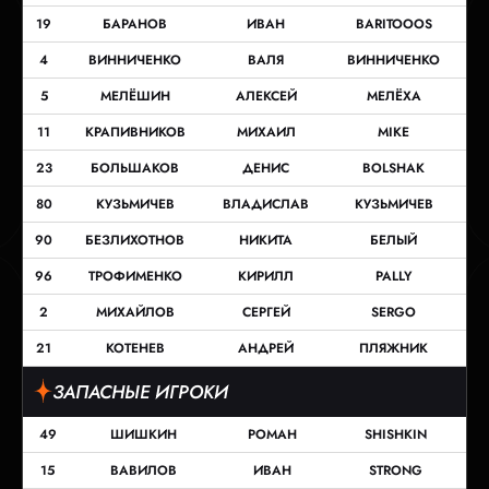
19
БАРАНОВ
ИВАН
BARITOOOS
4
ВИННИЧЕНКО
ВАЛЯ
ВИННИЧЕНКО
5
МЕЛЁШИН
АЛЕКСЕЙ
МЕЛЁХА
11
КРАПИВНИКОВ
МИХАИЛ
MIKE
23
БОЛЬШАКОВ
ДЕНИС
BOLSHAK
80
КУЗЬМИЧЕВ
ВЛАДИСЛАВ
КУЗЬМИЧЕВ
90
БЕЗЛИХОТНОВ
НИКИТА
БЕЛЫЙ
96
ТРОФИМЕНКО
КИРИЛЛ
PALLY
2
МИХАЙЛОВ
СЕРГЕЙ
SERGO
21
КОТЕНЕВ
АНДРЕЙ
ПЛЯЖНИК
ЗАПАСНЫЕ ИГРОКИ
49
ШИШКИН
РОМАН
SHISHKIN
15
ВАВИЛОВ
ИВАН
STRONG