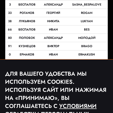
3
БЕСПАЛОВ
АЛЕКСАНДР
SASHA_BESPALOVE
33
РОГАНОВ
ГЕОРГИЙ
ROGAN
38
ЛУКЬЯНОВ
НИКИТА
LUKYAN
66
БЕСПАЛОВ
ИВАН
BES
80
ПОЛОБОК
АЛЕКСАНДР
МОЛОДОЙ
91
КУЗНЕЦОВ
ВИКТОР
BRAGO
0
ЕРМАКОВ
ИВАН
ERMAKUSH
13
МИРОНОВ
АЛЕКСЕЙ
XLESHERS
7
ВОЛКОВ
ДЕНИС
VOLK
ДЛЯ ВАШЕГО УДОБСТВА МЫ
9
КОКОРИН
КИРИЛЛ
ФРИЛАНСЕР
ИСПОЛЬЗУЕМ COOKIES.
ИСПОЛЬЗУЯ САЙТ ИЛИ НАЖИМАЯ
НА «ПРИНИМАЮ», ВЫ
СОГЛАШАЕТЕСЬ С
УСЛОВИЯМИ