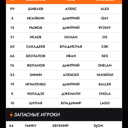
99
ШИБАЕВ
АЛЕКС
ALEX
4
ИСАЙКИН
ДМИТРИЙ
I$AY
15
РЫЖОВ
ДМИТРИЙ
RYZHIY
21
ИСАЕВ
ОСМАН
OS
60
САКАДЕЕВ
ВЛАДИСЛАВ
СЭК
66
БЕСПАЛОВ
ИВАН
BES
76
ЖЕЛАНОВ
ДМИТРИЙ
ZHELAN
23
ЗИНИН
АЛЕКСЕЙ
УАНЭЙЗИ
19
ИГНАТЕНКО
ДМИТРИЙ
BALLER
8
ЧОЛАДЗЕ
ДЖЕМАЛИ
CHOLA
10
ШУЛАЯ
ВЛАДИМИР
LADO
ЗАПАСНЫЕ ИГРОКИ
44
ГЫНКУ
ЕВГЕНИЙ
DJON