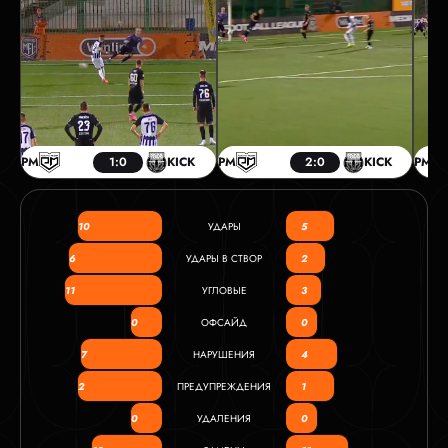
РМ
1:0
KICK
РМ
2:0
KICK
РМ
10
УДАРЫ
5
6
УДАРЫ В СТВОР
2
11
УГЛОВЫЕ
3
0
ОФСАЙД
0
7
НАРУШЕНИЯ
4
2
ПРЕДУПРЕЖДЕНИЯ
1
0
УДАЛЕНИЯ
0