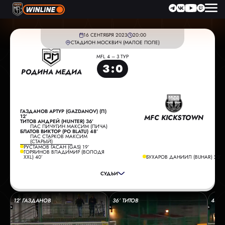
16 СЕНТЯБРЯ 2023
20:00
СТАДИОН МОСКВИЧ (МАЛОЕ ПОЛЕ)
MFL 4 – 3 ТУР
3
:
0
РОДИНА МЕДИА
ГАЗДАНОВ АРТУР (GAZDANOV) (П)
12’
MFC KICKSTOWN
ТИТОВ АНДРЕЙ (HUNTER) 36’
ПАС ПИЧУГИН МАКСИМ (ПИЧА)
БЛАТОВ ВИКТОР (PO BLATU) 48’
ПАС СТАРКОВ МАКСИМ
(СТАРЫЙ)
ГЛАВНЫЙ СУДЬЯ:
ЗОБОВ МАКСИМ
РУСТАМОВ ГАСАН (GAS) 19’
ГОРЯИНОВ ВЛАДИМИР (ВОЛОДЯ
ПОМОЩНИК СУДЬИ:
СТРОГАНОВ ДМИТРИЙ
XXL) 40’
БУХАРОВ ДАНИИЛ (BUHAR) 23’
ПОМОЩНИК СУДЬИ:
ЗОБОВА НИНА
СУДЬИ
РЕЗЕРВНЫЙ СУДЬЯ:
ПУПЫКИН ИВАН
12’ ГАЗДАНОВ
36’ ТИТОВ
48’ 