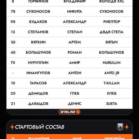
8
ГОРЯИНОВ
ВЛАДИМИР
ВОЛОДЯ XXL
78
СУХОНОСОВ
НИКИТА
СУХОНОСОВ
98
БУДАКОВ
АЛЕКСАНДР
РИЕЛТОР
13
СТЕПАНОВ
СТЕПАН
ДЯДЯ СТЕПА
55
ВЯТКИН
АРТЕМ
ВЯТЫЧ
40
БОЛЬШУНОВ
РОМАН
БОЛЬШУНОВ
70
НУРУЛЛИН
АМИР
NURULLIN
-
ИМАНГУЛОВ
АНТОН
ANTO JR
10
ТАРАСОВ
АЛЕКСАНДР
T-KILLAH
20
ДЕМИДОВ
ГЛЕБ
ХЛЕБ
21
ДАВЫДОВ
ДЕНИС
SUETA
СТАРТОВЫЙ СОСТАВ
№
ФАМИЛИЯ
ИМЯ
НИКНЕЙМ