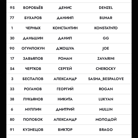
95
ВОРОБЬЁВ
ДЕНИС
DENZEL
77
БУХАРОВ
ДАНИИЛ
BUHAR
1
ЧЕРНЫХ
КОНСТАНТИН
KONSTATNTO
30
ДАНЬШИН
ДАНИЛ
GG
90
ОГУНЛОКУН
ДЖОШУА
JOE
17
ЗАВЬЯЛОВ
РОМАН
ZAVARINI
54
ЧЕРТКОВ
СЕРГЕЙ
CHEROCKY
3
БЕСПАЛОВ
АЛЕКСАНДР
SASHA_BESPALOVE
33
РОГАНОВ
ГЕОРГИЙ
ROGAN
38
ЛУКЬЯНОВ
НИКИТА
LUKYAN
6
МУЛЛИН
ДМИТРИЙ
MULLIN
80
ПОЛОБОК
АЛЕКСАНДР
МОЛОДОЙ
91
КУЗНЕЦОВ
ВИКТОР
BRAGO