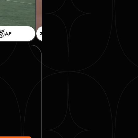
ДР
2D
2:1
ДР