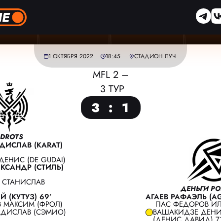
1 ОКТЯБРЯ 2022
18:45
СТАДИОН ЛУЧ
MFL 2 –
3 ТУР
3
:
1
2DROTS
ДИСЛАВ (KARAT)
ДЕНИС (DE GUDAI)
КСАНДР (СТИЛЬ)
 СТАНИСЛАВ
ДЕНЬГИ РО
Й (КУТУЗ) 69’
АГАЕВ РАФАЭЛЬ (AG
 МАКСИМ (ФРОЛ)
ПАС ФЕДОРОВ ИЛЬ
АДИСЛАВ (СЭМИО)
ВАШАКИДЗЕ ДЕН
(ДЕНИС ДАВИД) 71