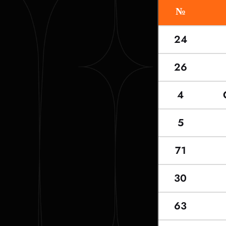
№
24
26
4
5
71
30
63