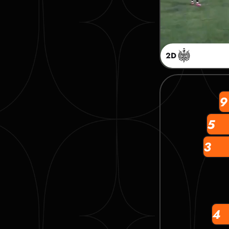
2D
9
5
3
4