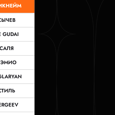
ИКНЕЙМ
СЫЧЕВ
E GUDAI
САЛЯ
СЭМИО
GLARYAN
СТИЛЬ
ERGEEV