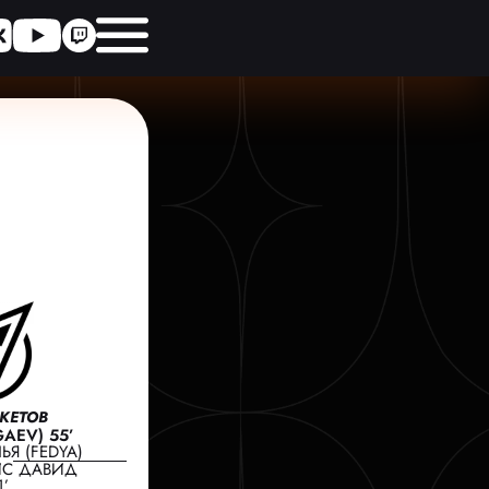
КЕТОВ
AEV) 55’
Я (FEDYA)
ИС ДАВИД
’