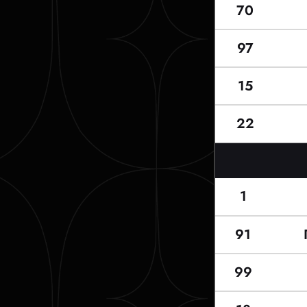
70
97
15
22
1
91
99