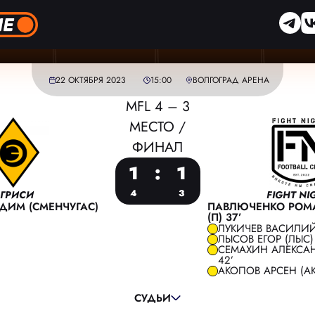
22 ОКТЯБРЯ 2023
15:00
ВОЛГОГРАД АРЕНА
MFL 4 – 3
МЕСТО /
ФИНАЛ
1
:
1
4
3
ГРИСИ
FIGHT NI
ДИМ (СМЕНЧУГАС)
ПАВЛЮЧЕНКО РОМАН
(П) 37’
ЛУКИЧЕВ ВАСИЛИЙ (
ЛЫСОВ ЕГОР (ЛЫС) 
СЕМАХИН АЛЕКСАН
ГЛАВНЫЙ СУДЬЯ:
СМИРНОВ ПАВЕЛ
42’
АКОПОВ АРСЕН (AK
ПОМОЩНИК СУДЬИ:
ФИЛИМОНОВ АЛЕКСАНДР
ПОМОЩНИК СУДЬИ:
СОБОЛЕВ МАКСИМ
СУДЬИ
РЕЗЕРВНЫЙ СУДЬЯ:
ТРИШИН ИЛЬЯ