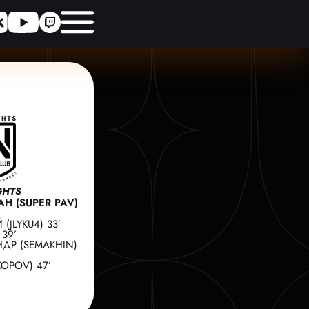
GHTS
 (SUPER PAV)
JLYKU4) 33’
39’
ДР (SEMAKHIN)
OPOV) 47’