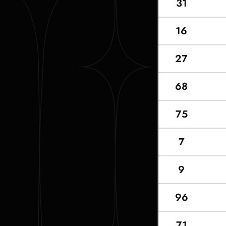
31
16
27
68
75
7
9
96
71