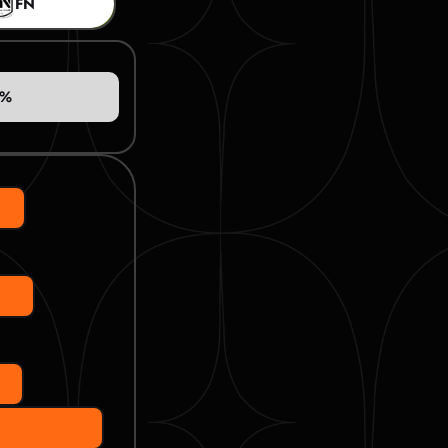
FN
6%