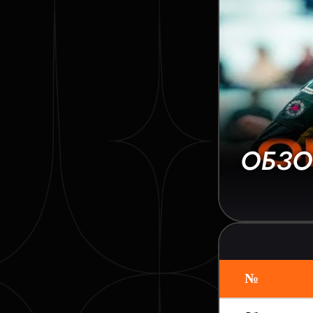
ОБЗО
№