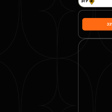
ЭГР
33