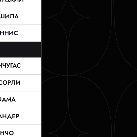
ШИЛА
ННИС
НЧУГАС
СОРЛИ
NAMA
АНДЕР
АНЧО