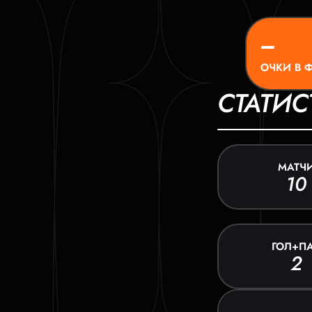
–
ОЧКИ В 
СТАТИС
МАТЧ
10
ГОЛ+П
2