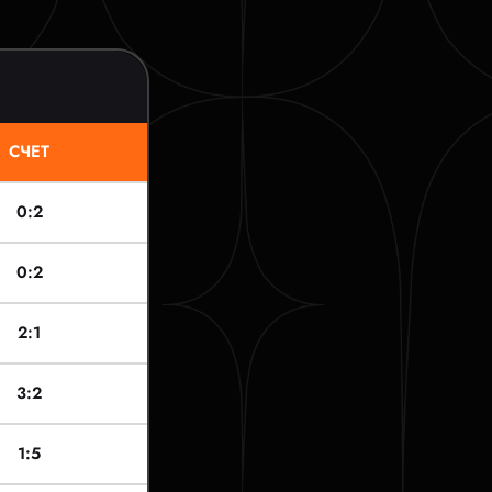
СЧЕТ
0:2
0:2
2:1
3:2
1:5