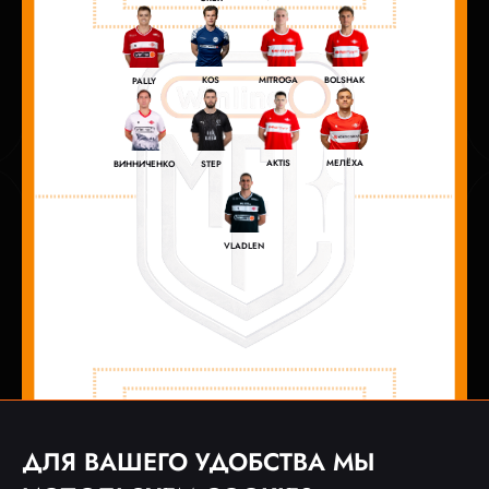
MITROGA
BOLSHAK
KOS
PALLY
AKTIS
МЕЛЁХА
ВИННИЧЕНКО
STEP
VLADLEN
ДЛЯ ВАШЕГО УДОБСТВА МЫ