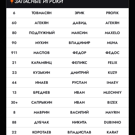
ЗАПАСНЫЕ ИГРОКИ
6
ТОВМАСЯН
ЭРИК
PROFIK
60
АГЕКЯН
ДАВИД
АГЕКЯН
80
ПОДЛУЖНЫЙ
МАКСИМ
MAXELO
90
МУХИН
ВЛАДИМИР
MUHA
911
МАСЛОВ
ФЕДОР
ФЕДОС
21
КАРАМЯНЦ
ФЕЛИКС
FELIX
23
КУЗЬКИН
ДМИТРИЙ
KUZ9
44
ИМАЕВ
РУСЛАН
IMAEV
13
БРЕДНЕВ
ИВАН
MLECHNIY
30+
САПРЫКИН
ИВАН
BIZEX
8
МАВРИН
ВАСИЛИЙ
MAVRIN
88
ДУБЧАК
НИКИТА
DUBINHO
22
КОРОТАЕВ
ВЛАДИСЛАВ
KARAT