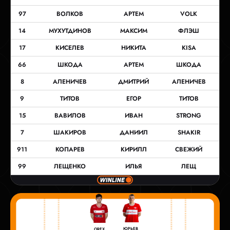
97
ВОЛКОВ
АРТЕМ
VOLK
14
МУХУТДИНОВ
МАКСИМ
ФЛЭШ
17
КИСЕЛЕВ
НИКИТА
KISA
66
ШКОДА
АРТЕМ
ШКОДА
8
АЛЕНИЧЕВ
ДМИТРИЙ
АЛЕНИЧЕВ
9
ТИТОВ
ЕГОР
ТИТОВ
15
ВАВИЛОВ
ИВАН
STRONG
7
ШАКИРОВ
ДАНИИЛ
SHAKIR
911
КОПАРЕВ
КИРИЛЛ
СВЕЖИЙ
99
ЛЕЩЕНКО
ИЛЬЯ
ЛЕЩ
ЮРЬЕВ
OREX