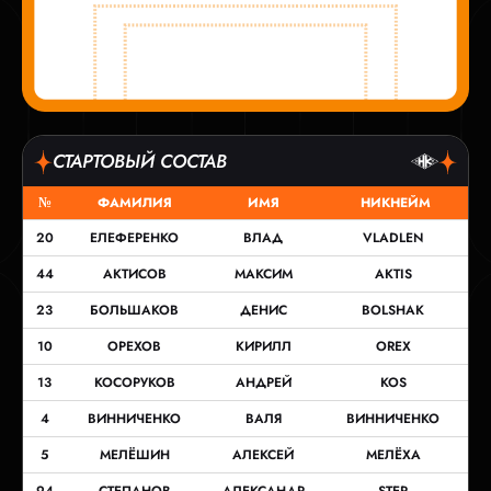
СТАРТОВЫЙ СОСТАВ
№
ФАМИЛИЯ
ИМЯ
НИКНЕЙМ
20
ЕЛЕФЕРЕНКО
ВЛАД
VLADLEN
44
АКТИСОВ
МАКСИМ
AKTIS
23
БОЛЬШАКОВ
ДЕНИС
BOLSHAK
10
ОРЕХОВ
КИРИЛЛ
OREX
13
КОСОРУКОВ
АНДРЕЙ
KOS
4
ВИННИЧЕНКО
ВАЛЯ
ВИННИЧЕНКО
5
МЕЛЁШИН
АЛЕКСЕЙ
МЕЛЁХА
94
СТЕПАНОВ
АЛЕКСАНДР
STEP