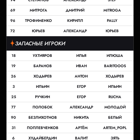
69
МИТРОГА
ДМИТРИЙ
MITROGA
96
ТРОФИМЕНКО
КИРИЛЛ
PALLY
72
ЮРЬЕВ
АЛЕКСАНДР
ЮРЬЕВ
ЗАПАСНЫЕ ИГРОКИ
18
УХТИЯРОВ
ИЛЬЯ
ИЛЮША
19
БАРАНОВ
ИВАН
BARITOOOS
26
ХОДЫРЕВ
АНТОН
ХОДЫРЕВ
3
ИЛЬИН
ЕГОР
ИЛЬИН
25
РУЧКИН
ЕГОР
RUCHA
77
ПОЛОБОК
АЛЕКСАНДР
МОЛОДОЙ
90
БЕЗЛИХОТНОВ
НИКИТА
БЕЛЫЙ
31
ПОПЛЕВЧЕНКОВ
АРТЁМ
ARTEM_POPL
6
ХУДАЙБЕРДИН
ВАЛИТ
ЗЯТЬ