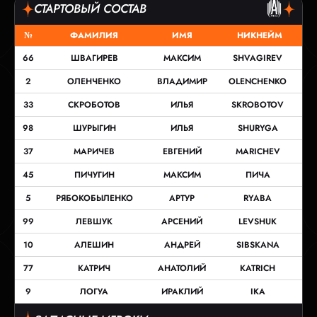
СТАРТОВЫЙ СОСТАВ
№
ФАМИЛИЯ
ИМЯ
НИКНЕЙМ
66
ШВАГИРЕВ
МАКСИМ
SHVAGIREV
2
ОЛЕНЧЕНКО
ВЛАДИМИР
OLENCHENKO
33
СКРОБОТОВ
ИЛЬЯ
SKROBOTOV
98
ШУРЫГИН
ИЛЬЯ
SHURYGA
37
МАРИЧЕВ
ЕВГЕНИЙ
MARICHEV
45
ПИЧУГИН
МАКСИМ
ПИЧА
5
РЯБОКОБЫЛЕНКО
АРТУР
RYABA
99
ЛЕВШУК
АРСЕНИЙ
LEVSHUK
10
АЛЕШИН
АНДРЕЙ
SIBSKANA
77
КАТРИЧ
АНАТОЛИЙ
KATRICH
9
ЛОГУА
ИРАКЛИЙ
IKA