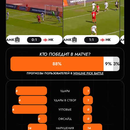
АМК
0:1
НК
АМК
1:1
НК
АМК
КТО ПОБЕДИТ В МАТЧЕ?
88%
9%
3%
ПРОГНОЗЫ ПОЛЬЗОВАТЕЛЕЙ В
WINLINE PICK BATTLE
8
УДАРЫ
1
4
УДАРЫ В СТВОР
1
6
УГЛОВЫЕ
0
0
ОФСАЙД
0
14
НАРУШЕНИЯ
14