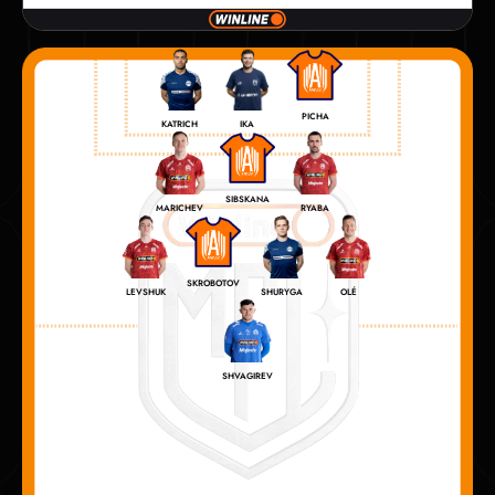
PICHA
IKA
KATRICH
SIBSKANA
MARICHEV
RYABA
SKROBOTOV
LEVSHUK
SHURYGA
OLÉ
SHVAGIREV