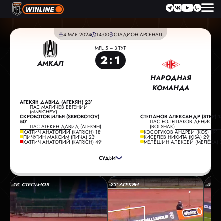
4 МАЯ 2024
14:00
СТАДИОН АРСЕНАЛ
MFL 5 – 3 ТУР
2
:
1
АМКАЛ
НАРОДНАЯ
КОМАНДА
АГЕКЯН ДАВИД (АГЕКЯН) 23’
ПАС МАРИЧЕВ ЕВГЕНИЙ
(MARICHEV)
СКРОБОТОВ ИЛЬЯ (SKROBOTOV)
СТЕПАНОВ АЛЕКСАНДР (STEP) 1
50’
ПАС БОЛЬШАКОВ ДЕНИС
ПАС АГЕКЯН ДАВИД (АГЕКЯН)
(BOLSHAK)
ГЛАВНЫЙ СУДЬЯ:
СМИРНОВ ПАВЕЛ
КАТРИЧ АНАТОЛИЙ (KATRICH) 18’
КОСОРУКОВ АНДРЕЙ (KOS) 19’
ПИЧУГИН МАКСИМ (ПИЧА) 23’
КИСЕЛЕВ НИКИТА (KISA) 29’
ПОМОЩНИК СУДЬИ:
СТРОГАНОВ ДМИТРИЙ
КАТРИЧ АНАТОЛИЙ (KATRICH) 49’
МЕЛЁШИН АЛЕКСЕЙ (МЕЛЁХА) 3
ПОМОЩНИК СУДЬИ:
БРАГИН ВАДИМ
СУДЬИ
РЕЗЕРВНЫЙ СУДЬЯ:
РОДИОНОВ АЛЕКСЕЙ
18’ СТЕПАНОВ
23’ АГЕКЯН
50’ 