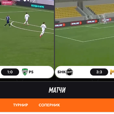
1:0
PS
БНК
3:3
МАТЧИ
ТУРНИР
СОПЕРНИК