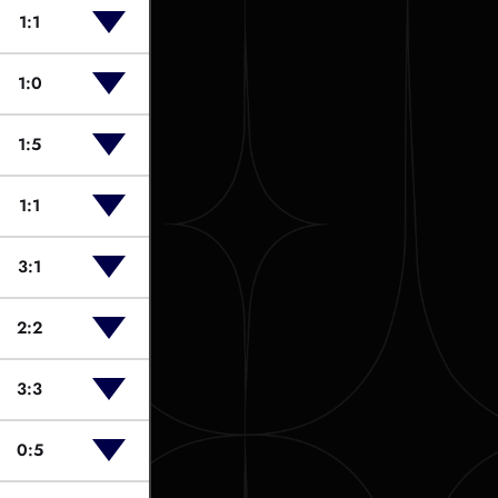
1:1
1:0
1:5
1:1
3:1
2:2
3:3
0:5