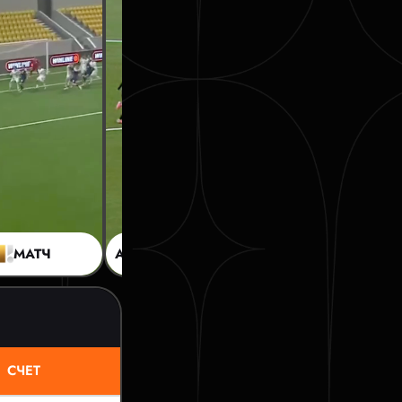
МАТЧ
АМК
5:0
DM
СЧЕТ