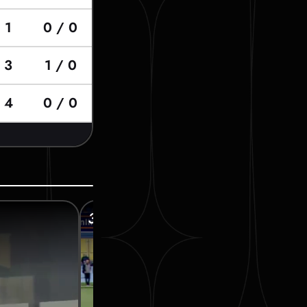
1
0 / 0
3
1 / 0
4
0 / 0
39’ КАТРИЧ