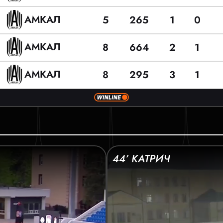
АМКАЛ
5
265
1
0
АМКАЛ
8
664
2
1
АМКАЛ
8
295
3
1
44’ КАТРИЧ