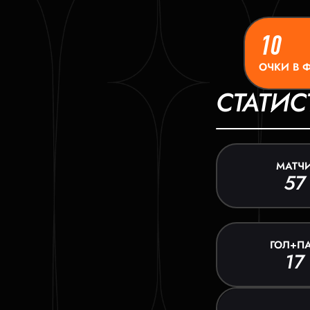
10
ОЧКИ В 
СТАТИС
МАТЧ
57
ГОЛ+П
17