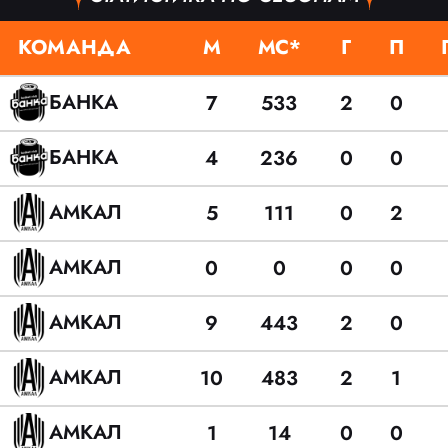
КОМАНДА
М
МС*
Г
П
БАНКА
7
533
2
0
БАНКА
4
236
0
0
АМКАЛ
5
111
0
2
АМКАЛ
0
0
0
0
АМКАЛ
9
443
2
0
АМКАЛ
10
483
2
1
АМКАЛ
1
14
0
0