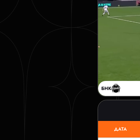
БНК
ДАТА