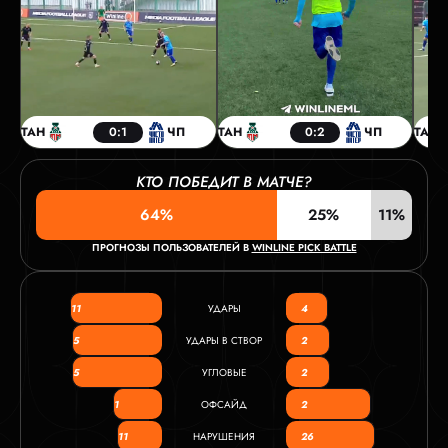
ТАН
0:1
ЧП
ТАН
0:2
ЧП
ТАН
КТО ПОБЕДИТ В МАТЧЕ?
64%
25%
11%
ПРОГНОЗЫ ПОЛЬЗОВАТЕЛЕЙ В
WINLINE PICK BATTLE
11
УДАРЫ
4
5
УДАРЫ В СТВОР
2
5
УГЛОВЫЕ
2
1
ОФСАЙД
2
11
НАРУШЕНИЯ
26