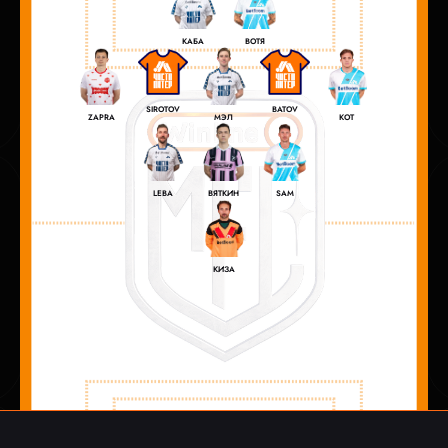
КАБА
ВОТЯ
SIROTOV
BATOV
ZAPRA
МЭЛ
КОТ
LEBA
ВЯТКИН
SAM
КИЗА