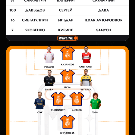
87
САРАМУТИН
ВАЛЕРИЙ
САРАМУТИН
100
ДАВЫДОВ
СЕРГЕЙ
ДАВА
16
СИБГАТУЛЛИН
ИЛЬДАР
ILDAR AVTO-PODBOR
7
ЯКОВЕНКО
КИРИЛЛ
SANYCH
КАЗАНКОВ
ОЛЕГ ОЛЕГ
РОЩИН
ЛУХА
SHABA
ЧУПЕРКА
БЪЮТИФУЛ
ДЬЯКОВ
СЭК
ТИГА
ЗИРИКОВ И.