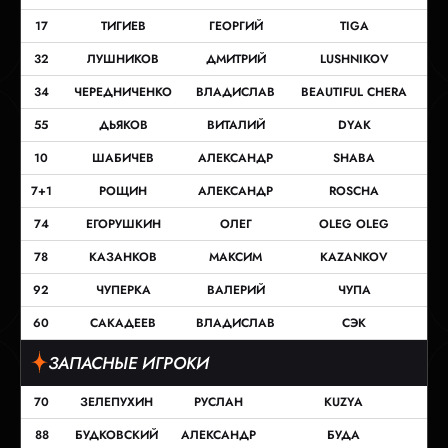
17
ТИГИЕВ
ГЕОРГИЙ
TIGA
32
ЛУШНИКОВ
ДМИТРИЙ
LUSHNIKOV
34
ЧЕРЕДНИЧЕНКО
ВЛАДИСЛАВ
BEAUTIFUL CHERA
55
ДЬЯКОВ
ВИТАЛИЙ
DYAK
10
ШАБИЧЕВ
АЛЕКСАНДР
SHABA
7+1
РОЩИН
АЛЕКСАНДР
ROSCHA
74
ЕГОРУШКИН
ОЛЕГ
OLEG OLEG
78
КАЗАНКОВ
МАКСИМ
KAZANKOV
92
ЧУПЕРКА
ВАЛЕРИЙ
ЧУПА
60
САКАДЕЕВ
ВЛАДИСЛАВ
СЭК
ЗАПАСНЫЕ ИГРОКИ
70
ЗЕЛЕПУХИН
РУСЛАН
KUZYA
88
БУДКОВСКИЙ
АЛЕКСАНДР
БУДА