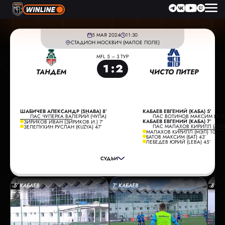
5 МАЯ 2024
11:30
СТАДИОН МОСКВИЧ (МАЛОЕ ПОЛЕ)
MFL 5 – 3 ТУР
1
:
2
ТАНДЕМ
ЧИСТО ПИТЕР
ШАБИЧЕВ АЛЕКСАНДР (SHABA) 8’
КАБАЕВ ЕВГЕНИЙ (КАБА) 5’
ПАС ЧУПЕРКА ВАЛЕРИЙ (ЧУПА)
ПАС ВОТИНОВ МАКСИМ (ВОТ
КАБАЕВ ЕВГЕНИЙ (КАБА) 7’
ЗИРИКОВ ИВАН (ЗИРИКОВ И.) 7’
ПАС МАЛАХОВ КИРИЛЛ (МЭЛ
ЗЕЛЕПУХИН РУСЛАН (KUZYA) 47’
ГЛАВНЫЙ СУДЬЯ:
БЕРДНИКОВ ВИТАЛИЙ
МАЛАХОВ КИРИЛЛ (МЭЛ) 10’
БАТОВ МАКСИМ (БАТ) 43’
ПОМОЩНИК СУДЬИ:
СИЛОВАНОВ ВАДИМ
ЛЕБЕДЕВ ЮРИЙ (LEBA) 45’
ПОМОЩНИК СУДЬИ:
АРХИПОВ ВЛАДИМИР
СУДЬИ
РЕЗЕРВНЫЙ СУДЬЯ:
ТРИШИН ИЛЬЯ
5’ КАБАЕВ
7’ КАБАЕВ
8’ Ш