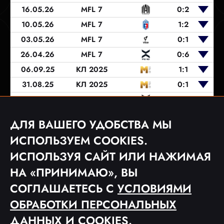
16.05.26
MFL 7
0:2
10.05.26
MFL 7
1:2
03.05.26
MFL 7
0:1
26.04.26
MFL 7
0:6
06.09.25
КЛ 2025
1:1
31.08.25
КЛ 2025
0:1
15.06.25
MFL 6
0:8
08.06.25
MFL 6
1:2
ДЛЯ ВАШЕГО УДОБСТВА МЫ
05.06.25
MFL 6
5:5
ИСПОЛЬЗУЕМ COOKIES.
ИСПОЛЬЗУЯ САЙТ ИЛИ НАЖИМАЯ
НА «ПРИНИМАЮ», ВЫ
1
2
3
...
5
СОГЛАШАЕТЕСЬ С
УСЛОВИЯМИ
ОБРАБОТКИ ПЕРСОНАЛЬНЫХ
ДАННЫХ
И COOKIES.