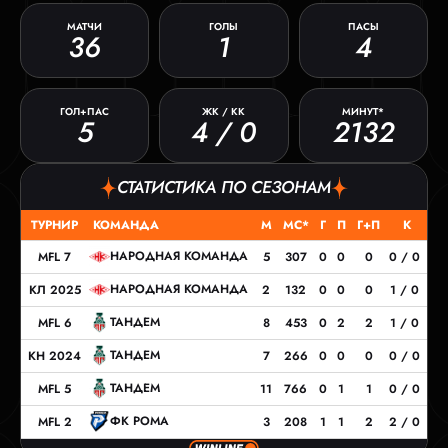
МАТЧИ
ГОЛЫ
ПАСЫ
36
1
4
ГОЛ+ПАС
ЖК / КК
МИНУТ*
5
4 / 0
2132
СТАТИСТИКА ПО СЕЗОНАМ
ТУРНИР
КОМАНДА
М
МС*
Г
П
Г+П
К
НАРОДНАЯ КОМАНДА
MFL 7
5
307
0
0
0
0 / 0
НАРОДНАЯ КОМАНДА
КЛ 2025
2
132
0
0
0
1 / 0
ТАНДЕМ
MFL 6
8
453
0
2
2
1 / 0
ТАНДЕМ
КН 2024
7
266
0
0
0
0 / 0
ТАНДЕМ
MFL 5
11
766
0
1
1
0 / 0
ФК РОМА
MFL 2
3
208
1
1
2
2 / 0