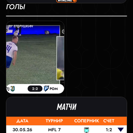
ГОЛЫ
20’ ЕГОРУШКИН
TJ
2:2
РОМ
МАТЧИ
ДАТА
ТУРНИР
СОПЕРНИК
СЧЕТ
30.05.26
MFL 7
1:2