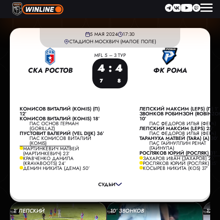
5 МАЯ 2024
17:30
СТАДИОН МОСКВИЧ (МАЛОЕ ПОЛЕ)
MFL 5 – 3 ТУР
4
:
4
СКА РОСТОВ
ФК РОМА
7
8
КОМИСОВ ВИТАЛИЙ (KOMIS) (П)
ЛЕПСКИЙ МАКСИМ (LEPS) (П) 1’
12’
ЗВОНКОВ РОБИНЗОН (ROBINZO
КОМИСОВ ВИТАЛИЙ (KOMIS) 18’
10’
ПАС ОСНОВ ГЕРМАН
ПАС ФЕДОРОВ ИЛЬЯ (ФЕРА)
(GORILLAZ)
ЛЕПСКИЙ МАКСИМ (LEPS) 25’
ПУСТОВИТ ВАЛЕРИЙ (VEL DIJK) 36’
ПАС ФЕДОРОВ ИЛЬЯ (ФЕРА)
ПАС КОМИСОВ ВИТАЛИЙ
ТАРАНУХА МАТВЕЙ (TARA) (А) 30’
(KOMIS)
ПАС ГАЙНУЛЛИН РЕНАТ
(ГАЙНУЛА)
МАРТИНКЕВИЧ МАТВЕЙ
РОСЛЯКОВ ЮРИЙ (РОСЛЯК) 31’
(МАРТИНКЕВИЧ) 23’
ГЛАВНЫЙ СУДЬЯ:
ЖИЛИНСКИЙ ДМИТРИЙ
КРАВЧЕНКО ДАНИЛА
ЗАХАРОВ ИВАН (ЗАХАРОВ) 26’
(KRAVABOOTS) 24’
РОСЛЯКОВ ЮРИЙ (РОСЛЯК) 35’
ПОМОЩНИК СУДЬИ:
ФИЛИМОНОВ АЛЕКСАНДР
ДЕМИН НИКИТА (ДЕМА) 50’
КОСЫРЕВ НИКИТА (KOS) 37’
ПОМОЩНИК СУДЬИ:
ЗОБОВ МАКСИМ
СУДЬИ
РЕЗЕРВНЫЙ СУДЬЯ:
АПОНАСЕНКО ЮРИЙ
1’ ЛЕПСКИЙ
10’ ЗВОНКОВ
12’ 