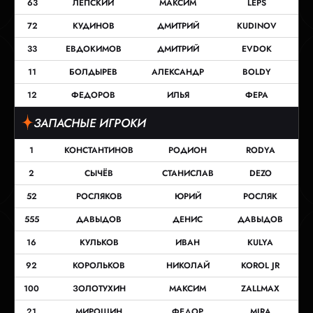
63
ЛЕПСКИЙ
МАКСИМ
LEPS
72
КУДИНОВ
ДМИТРИЙ
KUDINOV
33
ЕВДОКИМОВ
ДМИТРИЙ
EVDOK
11
БОЛДЫРЕВ
АЛЕКСАНДР
BOLDY
12
ФЕДОРОВ
ИЛЬЯ
ФЕРА
ЗАПАСНЫЕ ИГРОКИ
1
КОНСТАНТИНОВ
РОДИОН
RODYA
2
СЫЧЁВ
СТАНИСЛАВ
DEZO
52
РОСЛЯКОВ
ЮРИЙ
РОСЛЯК
555
ДАВЫДОВ
ДЕНИС
ДАВЫДОВ
16
КУЛЬКОВ
ИВАН
KULYA
92
КОРОЛЬКОВ
НИКОЛАЙ
KOROL JR
100
ЗОЛОТУХИН
МАКСИМ
ZALLMAX
21
МИРОШИН
ФЕДОР
MIRA