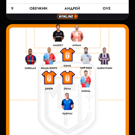
9
ОВЕЧКИН
АНДРЕЙ
OVE
MAKEEV
AVRAM
KOMIS
МИРЗОЕВ
GORILLAZ
KRAVA BOOTS
ГАЙНУЛЛИН
JUNIOR
DEMA
SHISHA
FILIPPOV