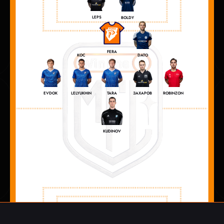
LEPS
BOLDY
FERA
КОС
DATO
ЗАХАРОВ
EVDOK
LELYUKHIN
TARA
ROBINZON
KUDINOV