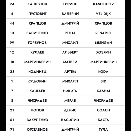
24
КАШЕУТОВ
КИРИЛЛ
KASHEUTOV
4
ПУСТОВИТ
ВАЛЕРИЙ
VEL DIJK
44
ХРАПЦОВ
ДМИТРИЙ
ХРАПЦОВ
10
ВАСИЧЕНКО
РЕНАТ
RENAR1O
99
ГОРБУНОВ
МИХАИЛ
MISHGAN
12
КУЛАЕВ
АЛЬБЕРТ
ХОЗЯИН
18
МАРТИНКЕВИЧ
МАТВЕЙ
МАРТИНКЕВИЧ
23
КОДИНЕЦ
АРТЕМ
KODA
1
СИДОРИН
МИХАИЛ
SID
7
КАШАЕВ
НИКИТА
KASHAI
8
ЧИХРАДЗЕ
МЕРАБ
ЧИХРАДЗЕ
21
ПОПОВ
ДЕНИС
COACH
61
ВАКУЛЕНКО
ВАСИЛИЙ
БАСТА
71
ОТСТАВНОВ
ДМИТРИЙ
ТУЛА