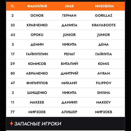
№
ФАМИЛИЯ
ИМЯ
НИКНЕЙМ
2
ОСНОВ
ГЕРМАН
GORILLAZ
33
КРАВЧЕНКО
ДАНИЛА
KRAVABOOTS
43
OPOKU
JUNIOR
JUNIOR
5
ДЕМИН
НИКИТА
ДЕМА
17
ГАЙНУЛЛИН
РЕНАТ
ГАЙНУЛА
29
КОМИСОВ
ВИТАЛИЙ
KOMIS
80
АВРАМЕНКО
ДМИТРИЙ
AVRAM
47
ФИЛИППОВ
МИХАИЛ
FILIPPOV
3
ШИЩЕНКО
НИКИТА
SHISHA
11
МАКЕЕВ
ДАНИИЛ
MAKEEV
77
МИРЗОЕВ
АЛИШЕР
МИРЗОЕВ
ЗАПАСНЫЕ ИГРОКИ