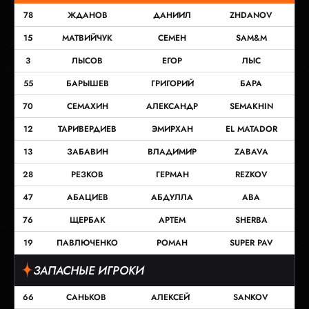
78
ЖДАНОВ
ДАНИИЛ
ZHDANOV
15
МАТВИЙЧУК
СЕМЕН
SAM&M
3
ЛЫСОВ
ЕГОР
ЛЫС
55
БАРЫШЕВ
ГРИГОРИЙ
БАРА
70
СЕМАХИН
АЛЕКСАНДР
SEMAKHIN
12
ТАРИВЕРДИЕВ
ЭМИРХАН
EL MATADOR
13
ЗАБАВИН
ВЛАДИМИР
ZABAVA
28
РЕЗКОВ
ГЕРМАН
REZKOV
47
АБАЦИЕВ
АБДУЛЛА
ABA
76
ЩЕРБАК
АРТЕМ
SHERBA
19
ПАВЛЮЧЕНКО
РОМАН
SUPER PAV
ЗАПАСНЫЕ ИГРОКИ
66
САНЬКОВ
АЛЕКСЕЙ
SANKOV