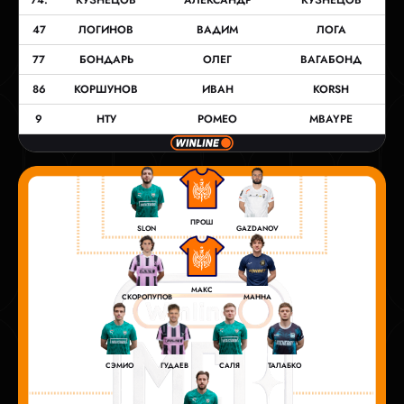
47
ЛОГИНОВ
ВАДИМ
ЛОГА
77
БОНДАРЬ
ОЛЕГ
ВАГАБОНД
86
КОРШУНОВ
ИВАН
KORSH
9
НТУ
РОМЕО
MBAYPE
ПРОШ
SLON
GAZDANOV
МАКС
МАННА
СКОРОПУПОВ
СЭМИО
САЛЯ
ТАЛАБКО
ГУДАЕВ