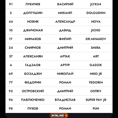
91
ЛУКИЧЕВ
ВАСИЛИЙ
JLYKU4
2
ДОЛГУШИН
МИХАИЛ
DOLGUSHIN
44
НОВИК
АЛЕКСАНДР
NOVA
10
ДЖИЧОНАЯ
ДАВИД
JICHO
17
МИНАКОВ
ФИЛИП
DR.MINAKOV
24
СМИРНОВ
ДМИТРИЙ
SMIRA
37
АЛЕКСАНЯН
АРТАК
ART
4
ГАДЗАОВ
АРТУР
GADZIK
69
БОЗАДЖИ
НИКОЛАЙ
NIKO JR
77
ФЕДОРИН
РОМАН
FEDORIN
92
ОСТРОВСКИЙ
ДМИТРИЙ
OSTRIY
96
ПАВЛЮЧЕНКО
ВЛАДИСЛАВ
SUPER PAV JR
98
ПУХОВ
РОМАН
PUH