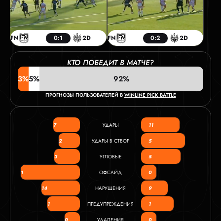
FN
0:1
2D
FN
0:2
2D
КТО ПОБЕДИТ В МАТЧЕ?
3%
5%
92%
ПРОГНОЗЫ ПОЛЬЗОВАТЕЛЕЙ В
WINLINE PICK BATTLE
7
УДАРЫ
11
2
УДАРЫ В СТВОР
5
3
УГЛОВЫЕ
5
1
ОФСАЙД
0
14
НАРУШЕНИЯ
9
1
ПРЕДУПРЕЖДЕНИЯ
1
0
УДАЛЕНИЯ
0