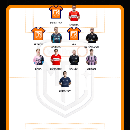
SUPER PAV
SHERBA
REZKOV
ABA
ZABAVA
EL MATADOR
BARA
SEMAKHIN
SAM&M
ЛЫСОВ
ZHDANOV