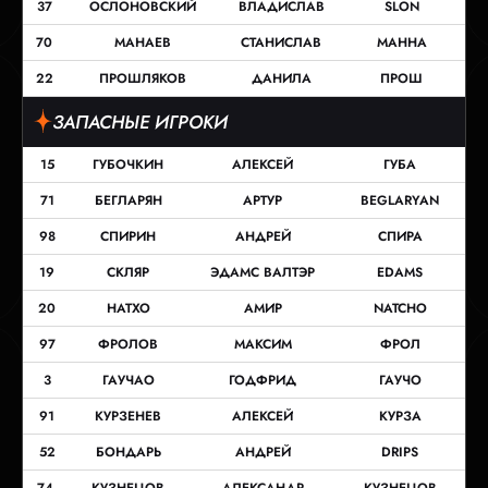
37
ОСЛОНОВСКИЙ
ВЛАДИСЛАВ
SLON
70
МАНАЕВ
СТАНИСЛАВ
МАННА
22
ПРОШЛЯКОВ
ДАНИЛА
ПРОШ
ЗАПАСНЫЕ ИГРОКИ
15
ГУБОЧКИН
АЛЕКСЕЙ
ГУБА
71
БЕГЛАРЯН
АРТУР
BEGLARYAN
98
СПИРИН
АНДРЕЙ
СПИРА
19
СКЛЯР
ЭДАМС ВАЛТЭР
EDAMS
20
НАТХО
АМИР
NATCHO
97
ФРОЛОВ
МАКСИМ
ФРОЛ
3
ГАУЧАО
ГОДФРИД
ГАУЧО
91
КУРЗЕНЕВ
АЛЕКСЕЙ
КУРЗА
52
БОНДАРЬ
АНДРЕЙ
DRIPS
74.
КУЗНЕЦОВ
АЛЕКСАНДР
КУЗНЕЦОВ