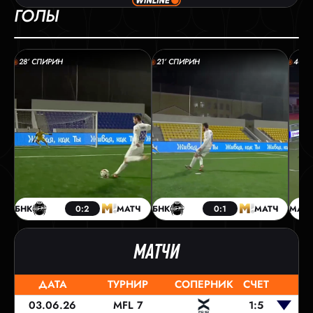
ГОЛЫ
28’ СПИРИН
21’ СПИРИН
40’ 
БНК
0:2
МАТЧ
БНК
0:1
МАТЧ
МАТ
МАТЧИ
ДАТА
ТУРНИР
СОПЕРНИК
СЧЕТ
03.06.26
MFL 7
1:5