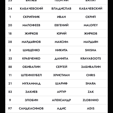
25
БАТЯЕВ
ГЕОРГИЙ
BATIAY
24
КАБАЧЕВСКИЙ
ВЛАДИСЛАВ
КАБАЧЕВСКИЙ
1
СКРИПНИК
ИВАН
СКРИП
20
МАЛОФЕЕВ
ЕВГЕНИЙ
MALOFEY
18
ЖИРКОВ
ЮРИЙ
ЖИРКОВ
28
МАРДЬЯНОВ
МАКСИМ
МАРДЬЯН
3
ШИЩЕНКО
НИКИТА
SHISHA
33
КРАВЧЕНКО
ДАНИЛА
KRAVABOOTS
88
ОБИВАЛИН
СЕРГЕЙ
ЗАБИВАЛИН
11
ШТЕИНХУБЕЛ
ХРИСТИАН
CHRIS
21
МУХАММАД
ШАРИФ
SHARA
83
ЗАКИЕВ
АРТУР
ZAK
9
ЗЛОБИН
АЛЕКСАНДР
ZLOBINHO
97
САИДКАСИМОВ
АДИС
ADIS