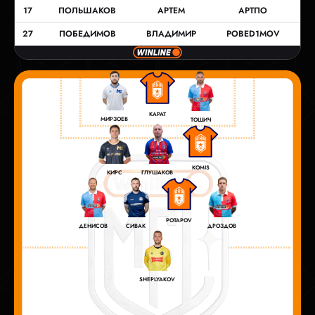
17
ПОЛЬШАКОВ
АРТЕМ
АРТПО
27
ПОБЕДИМОВ
ВЛАДИМИР
POBED1MOV
КАРАТ
МИРЗОЕВ
ТОШИЧ
KOMIS
КИРС
ГЛУШАКОВ
POTAPOV
ДРОЗДОВ
СИВАК
ДЕНИСОВ
SHEPLYAKOV