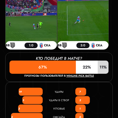
BB
1:0
СКА
BB
3:0
СКА
КТО ПОБЕДИТ В МАТЧЕ?
67%
22%
11%
ПРОГНОЗЫ ПОЛЬЗОВАТЕЛЕЙ В
WINLINE PICK BATTLE
19
УДАРЫ
7
3
УДАРЫ В СТВОР
2
3
УГЛОВЫЕ
1
2
ОФСАЙД
0