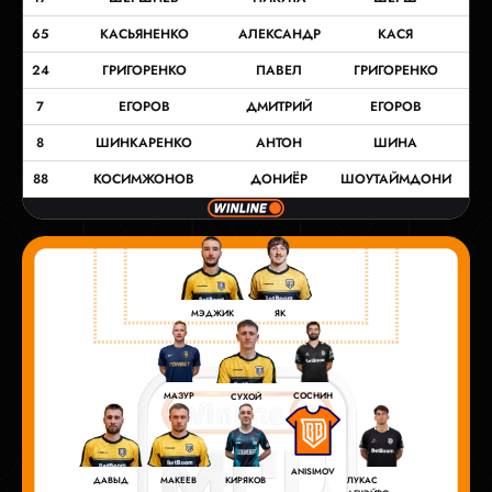
65
КАСЬЯНЕНКО
АЛЕКСАНДР
КАСЯ
24
ГРИГОРЕНКО
ПАВЕЛ
ГРИГОРЕНКО
7
ЕГОРОВ
ДМИТРИЙ
ЕГОРОВ
8
ШИНКАРЕНКО
АНТОН
ШИНА
88
КОСИМЖОНОВ
ДОНИЁР
ШОУТАЙМДОНИ
ЯК
МЭДЖИК
СОСНИН
МАЗУР
СУХОЙ
ANISIMOV
КИРЯКОВ
ЛУКАС
МАКЕЕВ
ДАВЫД