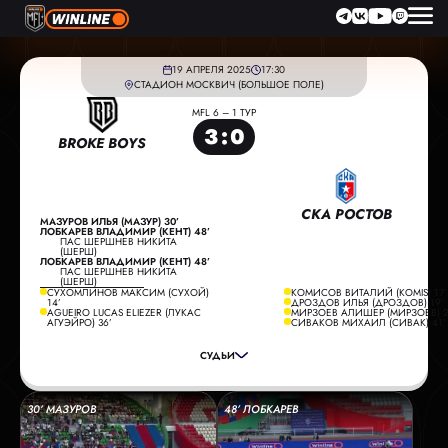
19 АПРЕЛЯ 2025
17:30
СТАДИОН МОСКВИЧ (БОЛЬШОЕ ПОЛЕ)
MFL 6 – 1 ТУР
3
:
0
BROKE BOYS
СКА РОСТОВ
МАЗУРОВ ИЛЬЯ (МАЗУР) 30’
ЛОБКАРЕВ ВЛАДИМИР (КЕНТ) 48’
ПАС ШЕРШНЕВ НИКИТА
(ШЕРШ)
ЛОБКАРЕВ ВЛАДИМИР (КЕНТ) 48’
ПАС ШЕРШНЕВ НИКИТА
(ШЕРШ)
СУХОМЛИНОВ МАКСИМ (СУХОЙ)
КОМИСОВ ВИТАЛИЙ (KOMIS) 17’
ГЛАВНЫЙ СУДЬЯ:
ТРИШИН ИЛЬЯ
14’
ДРОЗДОВ ИЛЬЯ (ДРОЗДОВ) 19’
AGUEIRO LUCAS ELIEZER (ЛУКАС
МИРЗОЕВ АЛИШЕР (МИРЗОЕВ) 2
ПОМОЩНИК СУДЬИ:
БРАГИН ВАДИМ
АГУЭЙРО) 36’
СИВАКОВ МИХАИЛ (СИВАК) 41’
ПОМОЩНИК СУДЬИ:
ЗЫБИН ЛЕОНИД
СУДЬИ
РЕЗЕРВНЫЙ СУДЬЯ:
ЖИЛИНСКИЙ ДМИТРИЙ
30’ МАЗУРОВ
48’ ЛОБКАРЕВ