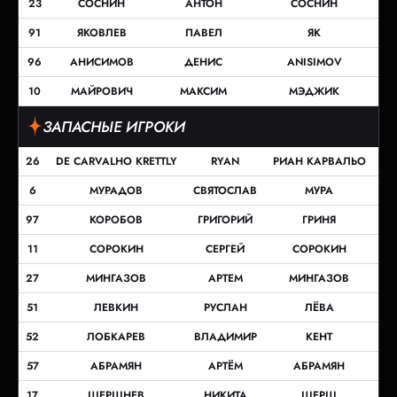
23
СОСНИН
АНТОН
СОСНИН
91
ЯКОВЛЕВ
ПАВЕЛ
ЯК
96
АНИСИМОВ
ДЕНИС
ANISIMOV
10
МАЙРОВИЧ
МАКСИМ
МЭДЖИК
ЗАПАСНЫЕ ИГРОКИ
26
DE CARVALHO KRETTLY
RYAN
РИАН КАРВАЛЬО
6
МУРАДОВ
СВЯТОСЛАВ
МУРА
97
КОРОБОВ
ГРИГОРИЙ
ГРИНЯ
11
СОРОКИН
СЕРГЕЙ
СОРОКИН
27
МИНГАЗОВ
АРТЕМ
МИНГАЗОВ
51
ЛЕВКИН
РУСЛАН
ЛЁВА
52
ЛОБКАРЕВ
ВЛАДИМИР
КЕНТ
57
АБРАМЯН
АРТЁМ
АБРАМЯН
17
ШЕРШНЕВ
НИКИТА
ШЕРШ