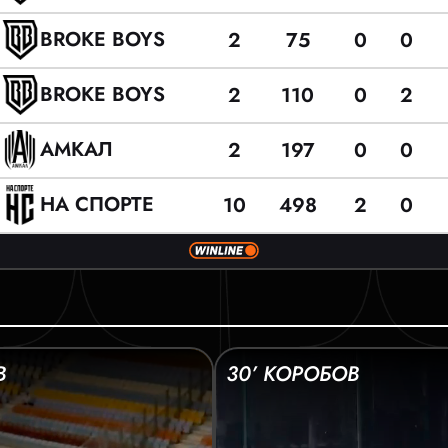
BROKE BOYS
2
75
0
0
BROKE BOYS
2
110
0
2
АМКАЛ
2
197
0
0
НА СПОРТЕ
10
498
2
0
В
30’ КОРОБОВ