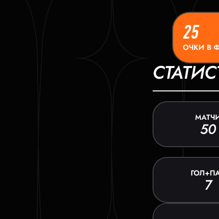
25
ОЧКИ В 
СТАТИС
МАТЧ
50
ГОЛ+П
7