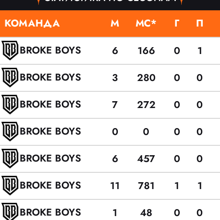
КОМАНДА
М
МС*
Г
П
BROKE BOYS
6
166
0
1
BROKE BOYS
3
280
0
0
BROKE BOYS
7
272
0
0
BROKE BOYS
0
0
0
0
BROKE BOYS
6
457
0
0
BROKE BOYS
11
781
1
1
BROKE BOYS
1
48
0
0