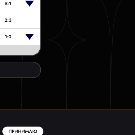
5:1
2:3
1:0
ПРИНИМАЮ