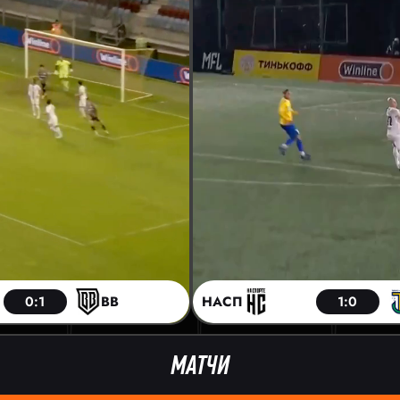
0:1
BB
НАСП
1:0
МАТЧИ