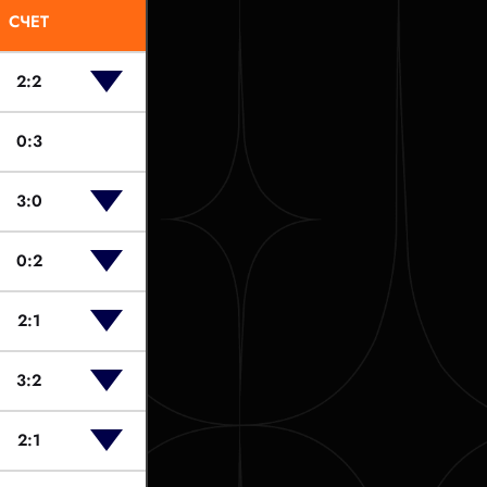
СЧЕТ
2:2
0:3
3:0
0:2
2:1
3:2
2:1