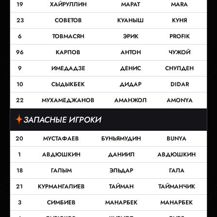
19
ХАЙРУЛЛИН
МАРАТ
MARA
23
СОВЕТОВ
КУАНЫШ
КУНЯ
6
ТОВМАСЯН
ЭРИК
PROFIK
96
КАРПОВ
АНТОН
ЧУЖОЙ
9
ИМЕДАДЗЕ
ДЕНИС
СНУПДЕН
10
СЫДЫКБЕК
ДИДАР
DIDAR
22
МУХАМЕДЖАНОВ
АМАНЖОЛ
AMONYA
ЗАПАСНЫЕ ИГРОКИ
20
МУСТАФАЕВ
БУНЬЯМУДИН
BUNYA
1
АВДЮШКИН
ДАНИИЛ
АВДЮШКИН
18
ГАЛЫМ
ЭЛЬДАР
ГАЛА
21
КУРМАНГАЛИЕВ
ТАЙМАН
ТАЙМАНЧИК
3
СИМБИЕВ
МАНАРБЕК
МАНАРБЕК