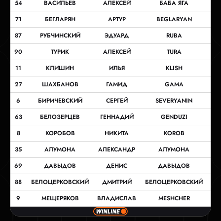
54
ВАСИЛЬЕВ
АЛЕКСЕЙ
БАБА ЯГА
71
БЕГЛАРЯН
АРТУР
BEGLARYAN
87
РУБЧИНСКИЙ
ЭДУАРД
RUBA
90
ТУРИК
АЛЕКСЕЙ
TURA
11
КЛИШИН
ИЛЬЯ
KLISH
27
ШАХБАНОВ
ГАМИД
GAMA
6
БИРИЧЕВСКИЙ
СЕРГЕЙ
SEVERYANIN
63
БЕЛОЗЕРЦЕВ
ГЕННАДИЙ
GENDUZI
8
КОРОБОВ
НИКИТА
KOROB
35
АЛУМОНА
АЛЕКСАНДР
АЛУМОНА
69
ДАВЫДОВ
ДЕНИС
ДАВЫДОВ
88
БЕЛОЦЕРКОВСКИЙ
ДМИТРИЙ
БЕЛОЦЕРКОВСКИЙ
9
МЕЩЕРЯКОВ
ВЛАДИСЛАВ
MESHCHER