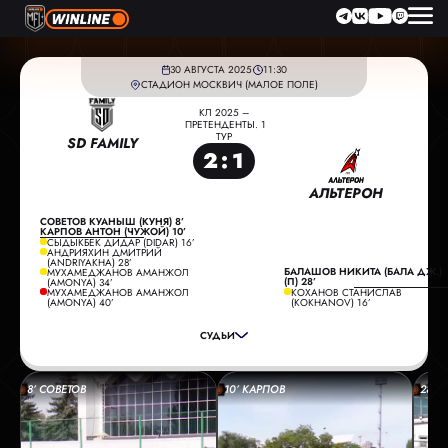
30 АВГУСТА 2025
11:30
СТАДИОН МОСКВИЧ (МАЛОЕ ПОЛЕ)
КЛ 2025 –
ПРЕТЕНДЕНТЫ. 1
ТУР
SD FAMILY
2
:
1
АЛЬТЕРОН
СОВЕТОВ КУАНЫШ (КУНЯ) 8’
КАРПОВ АНТОН (ЧУЖОЙ) 10’
СЫДЫКБЕК ДИДАР (DIDAR) 16’
АНДРИЯХИН ДМИТРИЙ
(ANDRIYAKHA) 28’
БАЛАШОВ НИКИТА (БАЛА ДЖ.)
МУХАМЕДЖАНОВ АМАНЖОЛ
ГЛАВНЫЙ СУДЬЯ:
ФИЛОНОВ ИВАН
(П) 28’
(AMONYA) 34’
МУХАМЕДЖАНОВ АМАНЖОЛ
КОХАНОВ СТАНИСЛАВ
ПОМОЩНИК СУДЬИ:
РАКОВСКИЙ АЛЕКСАНДР
(AMONYA) 40’
(KOKHANOV) 16’
ПОМОЩНИК СУДЬИ:
СОБОЛЕВ МАКСИМ
СУДЬИ
РЕЗЕРВНЫЙ СУДЬЯ:
РОДИОНОВ АЛЕКСЕЙ
8’ СОВЕТОВ
10’ КАРПОВ
28’ 