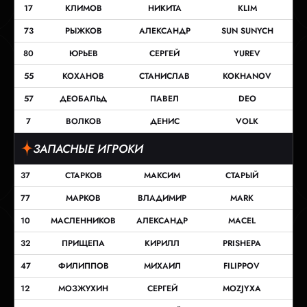
17
КЛИМОВ
НИКИТА
KLIM
73
РЫЖКОВ
АЛЕКСАНДР
SUN SUNYCH
80
ЮРЬЕВ
СЕРГЕЙ
YUREV
55
КОХАНОВ
СТАНИСЛАВ
KOKHANOV
57
ДЕОБАЛЬД
ПАВЕЛ
DEO
7
ВОЛКОВ
ДЕНИС
VOLK
ЗАПАСНЫЕ ИГРОКИ
37
СТАРКОВ
МАКСИМ
СТАРЫЙ
77
МАРКОВ
ВЛАДИМИР
MARK
10
МАСЛЕННИКОВ
АЛЕКСАНДР
МАСЕL
32
ПРИЩЕПА
КИРИЛЛ
PRISHEPA
47
ФИЛИППОВ
МИХАИЛ
FILIPPOV
12
МОЗЖУХИН
СЕРГЕЙ
MOZJYXA