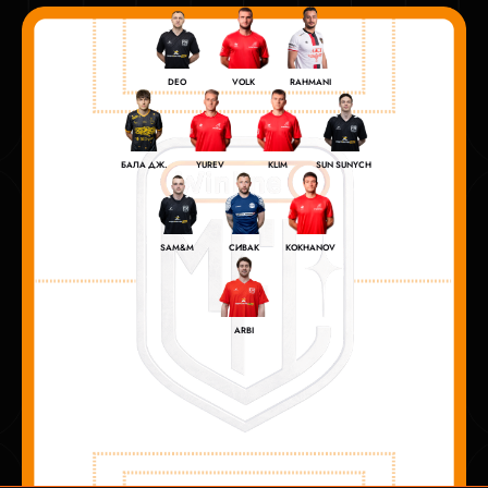
VOLK
DEO
RAHMANI
YUREV
KLIM
БАЛА ДЖ.
SUN SUNYCH
KOKHANOV
SAM&M
СИВАК
ARBI