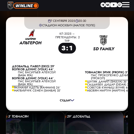
7 СЕНТЯБРЯ 2025
20:30
СТАДИОН МОСКВИЧ (МАЛОЕ ПОЛЕ)
КЛ 2025 –
ПРЕТЕНДЕНТЫ. 2
ТУР
АЛЬТЕРОН
3
:
1
SD FAMILY
ДЕОБАЛЬД ПАВЕЛ (DEO) 29’
ВОЛКОВ ДЕНИС (VOLK) 44’
ПАС ВАСИЛЬЕВ АЛЕКСЕЙ
ТОВМАСЯН ЭРИК (PROFIK) 3’
(БАБА ЯГА)
ПАС ПРОКОПЕНКО ДЕНИС
ВОЛКОВ ДЕНИС (VOLK) 44’
(ПРОКОП)
ПАС ВАСИЛЬЕВ АЛЕКСЕЙ
ШУЛЯК ДАНИЛ (SHULYA) 36’
ГЛАВНЫЙ СУДЬЯ:
ЧЕРКАСОВ ВЛАДИСЛАВ
(БАБА ЯГА)
СЫДЫКБЕК ДИДАР (DIDAR) 36’
РАХМАНИ АДЕЛЬ (RAHMANI) 26’
СОВЕТОВ КУАНЫШ (КУНЯ) 44’
ПОМОЩНИК СУДЬИ:
СОБОЛЕВ МАКСИМ
МАТВИЙЧУК СЕМЕН (SAM&M) 35’
АБОВЯН МАРТУН (МАРТУН) 46’
ПОМОЩНИК СУДЬИ:
КОПЫЛОВ АЛЕКСЕЙ
СУДЬИ
РЕЗЕРВНЫЙ СУДЬЯ:
СМИРНОВ ПАВЕЛ
3’ ТОВМАСЯН
29’ ДЕОБАЛЬД
44’ 