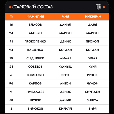
СТАРТОВЫЙ СОСТАВ
№
ФАМИЛИЯ
ИМЯ
НИКНЕЙМ
16
ВЛАСОВ
ДАНИЛ
ДАНЯ
24
АБОВЯН
МАРТУН
МАРТУН
91
ПРОКОПЕНКО
ДЕНИС
ПРОКОП
94
ВАЩЕНКО
БОГДАН
БОГДАН
10
СЫДЫКБЕК
ДИДАР
DIDAR
23
СОВЕТОВ
КУАНЫШ
КУНЯ
6
ТОВМАСЯН
ЭРИК
PROFIK
96
КАРПОВ
АНТОН
ЧУЖОЙ
9
ИМЕДАДЗЕ
ДЕНИС
СНУПДЕН
88
ШУЛЯК
ДАНИЛ
SHULYA
4
БИРЮКОВ
КИРИЛЛ
БИРЯ