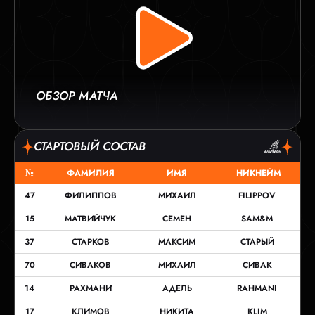
ОБЗОР МАТЧА
СТАРТОВЫЙ СОСТАВ
№
ФАМИЛИЯ
ИМЯ
НИКНЕЙМ
47
ФИЛИППОВ
МИХАИЛ
FILIPPOV
15
МАТВИЙЧУК
СЕМЕН
SAM&M
37
СТАРКОВ
МАКСИМ
СТАРЫЙ
70
СИВАКОВ
МИХАИЛ
СИВАК
14
РАХМАНИ
АДЕЛЬ
RAHMANI
17
КЛИМОВ
НИКИТА
KLIM