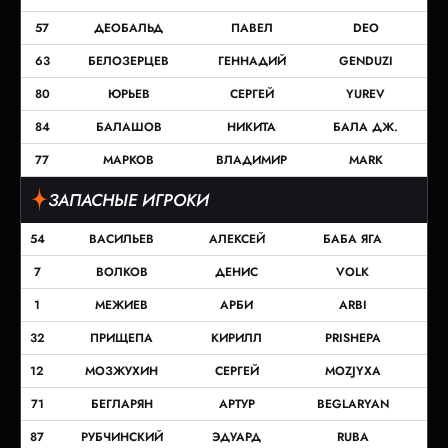
57
ДЕОБАЛЬД
ПАВЕЛ
DEO
63
БЕЛОЗЕРЦЕВ
ГЕННАДИЙ
GENDUZI
80
ЮРЬЕВ
СЕРГЕЙ
YUREV
84
БАЛАШОВ
НИКИТА
БАЛА ДЖ.
77
МАРКОВ
ВЛАДИМИР
MARK
ЗАПАСНЫЕ ИГРОКИ
54
ВАСИЛЬЕВ
АЛЕКСЕЙ
БАБА ЯГА
7
ВОЛКОВ
ДЕНИС
VOLK
1
МЕЖИЕВ
АРБИ
ARBI
32
ПРИЩЕПА
КИРИЛЛ
PRISHEPA
12
МОЗЖУХИН
СЕРГЕЙ
MOZJYXA
71
БЕГЛАРЯН
АРТУР
BEGLARYAN
87
РУБЧИНСКИЙ
ЭДУАРД
RUBA