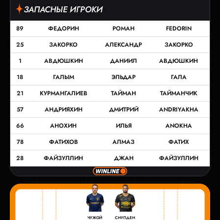
ЗАПАСНЫЕ ИГРОКИ
89
ФЕДОРИН
РОМАН
FEDORIN
25
ЗАКОРКО
АЛЕКСАНДР
ЗАКОРКО
1
АВДЮШКИН
ДАНИИЛ
АВДЮШКИН
18
ГАЛЫМ
ЭЛЬДАР
ГАЛА
21
КУРМАНГАЛИЕВ
ТАЙМАН
ТАЙМАНЧИК
57
АНДРИЯХИН
ДМИТРИЙ
ANDRIYAKHA
66
АНОХИН
ИЛЬЯ
ANOKHA
78
ФАТИХОВ
АЛМАЗ
ФАТИХ
28
ФАЙЗУЛЛИН
ДЖАН
ФАЙЗУЛЛИН
СНУПДЕН
ЧУЖОЙ