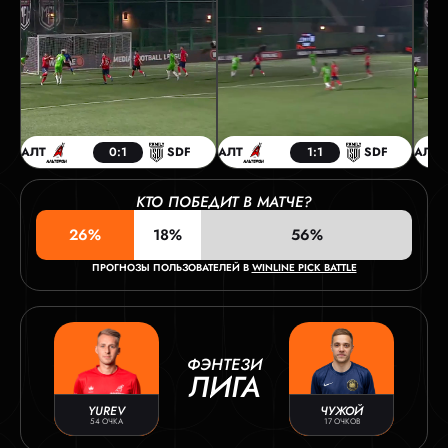
АЛТ
0:1
SDF
АЛТ
1:1
SDF
АЛТ
КТО ПОБЕДИТ В МАТЧЕ?
26%
18%
56%
ПРОГНОЗЫ ПОЛЬЗОВАТЕЛЕЙ В
WINLINE PICK BATTLE
ФЭНТЕЗИ
ЛИГА
YUREV
ЧУЖОЙ
54 ОЧКА
17 ОЧКОВ