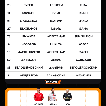
90
ТУРИК
АЛЕКСЕЙ
TURA
11
КЛИШИН
ИЛЬЯ
KLISH
21
МУХАММАД
ШАРИФ
SHARA
27
ШАХБАНОВ
ГАМИД
GAMA
73
РЫЖКОВ
АЛЕКСАНДР
SUN SUNYCH
8
КОРОБОВ
НИКИТА
KOROB
10
МАСЛЕННИКОВ
АЛЕКСАНДР
МАСЕL
69
ДАВЫДОВ
ДЕНИС
ДАВЫДОВ
88
БЕЛОЦЕРКОВСКИЙ
ДМИТРИЙ
БЕЛОЦЕРКОВСКИЙ
9
МЕЩЕРЯКОВ
ВЛАДИСЛАВ
MESHCHER
GENDUZI
RAHMANI
DEO