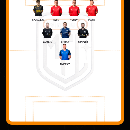
KLIM
YUREV
MARK
БАЛА ДЖ.
SAM&M
СИВАК
СТАРЫЙ
FILIPPOV