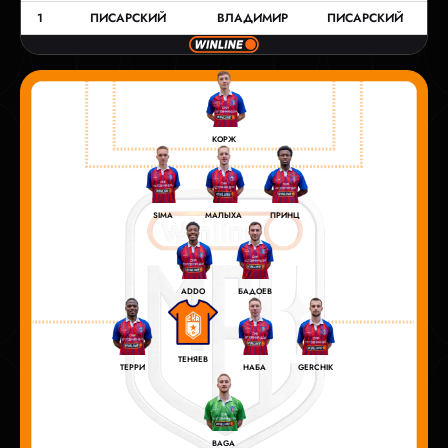
1
ПИСАРСКИЙ
ВЛАДИМИР
ПИСАРСКИЙ
КОРЖ
SIMA
МАЛЫХА
ПРИНЦ
ADDO
БАДОЕВ
ТЕНЯЕВ
ТЕРРИ
НАБА
GERCHIK
BAGA