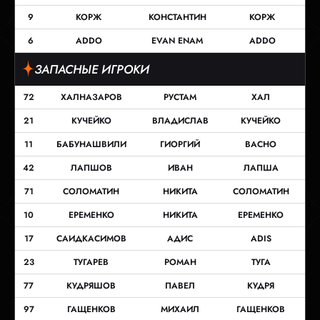
9
КОРЖ
КОНСТАНТИН
КОРЖ
6
ADDO
EVAN ENAM
ADDO
ЗАПАСНЫЕ ИГРОКИ
72
ХАЛНАЗАРОВ
РУСТАМ
ХАЛ
21
КУЧЕЙКО
ВЛАДИСЛАВ
КУЧЕЙКО
11
БАБУНАШВИЛИ
ГИОРГИЙ
BACHO
42
ЛАПШОВ
ИВАН
ЛАПША
71
СОЛОМАТИН
НИКИТА
СОЛОМАТИН
10
ЕРЕМЕНКО
НИКИТА
ЕРЕМЕНКО
17
САИДКАСИМОВ
АДИС
ADIS
23
ТУГАРЕВ
РОМАН
ТУГА
77
КУДРЯШОВ
ПАВЕЛ
КУДРЯ
97
ГАЩЕНКОВ
МИХАИЛ
ГАЩЕНКОВ