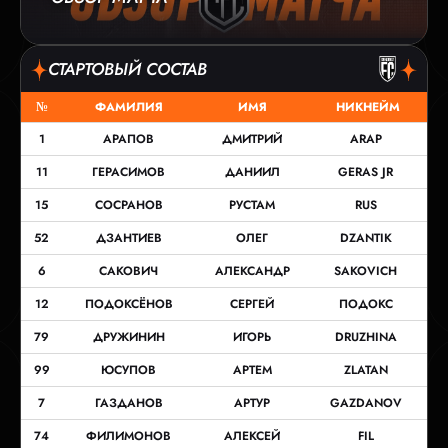
СТАРТОВЫЙ СОСТАВ
№
ФАМИЛИЯ
ИМЯ
НИКНЕЙМ
1
АРАПОВ
ДМИТРИЙ
ARAP
11
ГЕРАСИМОВ
ДАНИИЛ
GERAS JR
15
СОСРАНОВ
РУСТАМ
RUS
52
ДЗАНТИЕВ
ОЛЕГ
DZANTIK
6
САКОВИЧ
АЛЕКСАНДР
SAKOVICH
12
ПОДОКСЁНОВ
СЕРГЕЙ
ПОДОКС
79
ДРУЖИНИН
ИГОРЬ
DRUZHINA
99
ЮСУПОВ
АРТЕМ
ZLATAN
7
ГАЗДАНОВ
АРТУР
GAZDANOV
74
ФИЛИМОНОВ
АЛЕКСЕЙ
FIL