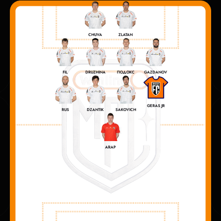
CHUVA
ZLATAN
FIL
DRUZHINA
ПОДОКС
GAZDANOV
GERAS JR
RUS
DZANTIK
SAKOVICH
ARAP