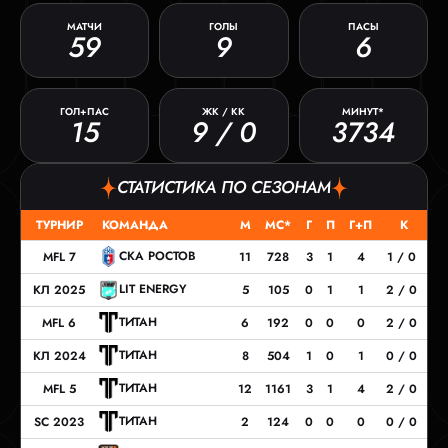
МАТЧИ
ГОЛЫ
ПАСЫ
59
9
6
ГОЛ+ПАС
ЖК / КК
МИНУТ*
15
9 / 0
3734
СТАТИСТИКА ПО СЕЗОНАМ
ТУРНИР
КОМАНДА
М
МС*
Г
П
Г+П
К
СКА РОСТОВ
MFL 7
11
728
3
1
4
1 / 0
LIT ENERGY
КЛ 2025
5
105
0
1
1
2 / 0
ТИТАН
MFL 6
6
192
0
0
0
2 / 0
ТИТАН
КЛ 2024
8
504
1
0
1
0 / 0
ТИТАН
MFL 5
12
1161
3
1
4
2 / 0
ТИТАН
SC 2023
2
124
0
0
0
0 / 0