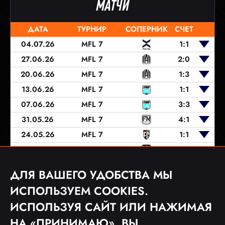
МАТЧИ
ДАТА
ТУРНИР
СОПЕРНИК
СЧЕТ
04.07.26
MFL 7
1:1
27.06.26
MFL 7
2:0
20.06.26
MFL 7
1:3
13.06.26
MFL 7
1:1
07.06.26
MFL 7
3:3
31.05.26
MFL 7
4:1
24.05.26
MFL 7
1:1
16.05.26
MFL 7
2:0
10.05.26
MFL 7
2:1
ДЛЯ ВАШЕГО УДОБСТВА МЫ
03.05.26
MFL 7
5:0
ИСПОЛЬЗУЕМ COOKIES.
ИСПОЛЬЗУЯ САЙТ ИЛИ НАЖИМАЯ
НА «ПРИНИМАЮ», ВЫ