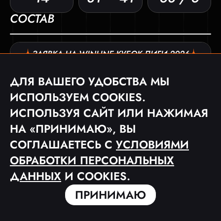
СОСТАВ
ЗАЯВКА НА WINLINE КУБОК ЛИГИ 2026
НИКНЕЙМ
П-Я
М
МС*
Г
П
Г+П
ЖК/КК
ДЛЯ ВАШЕГО УДОБСТВА МЫ
СОСТАВ КОМАНДЫ ОТСУТСТВУЕТ
ИСПОЛЬЗУЕМ COOKIES.
ИСПОЛЬЗУЯ САЙТ ИЛИ НАЖИМАЯ
НА «ПРИНИМАЮ», ВЫ
СОГЛАШАЕТЕСЬ С
УСЛОВИЯМИ
ОБРАБОТКИ ПЕРСОНАЛЬНЫХ
ДАННЫХ
И COOKIES.
ПРИНИМАЮ
© 2023 ФУТБОЛЬНАЯ МЕДИА ЛИГА «MFL»
ПОЛЬЗОВАТЕЛЬСКОЕ СОГЛАШЕНИЕ
ПОЛИТИКА КОНФИДЕНЦИАЛЬНОСТИ