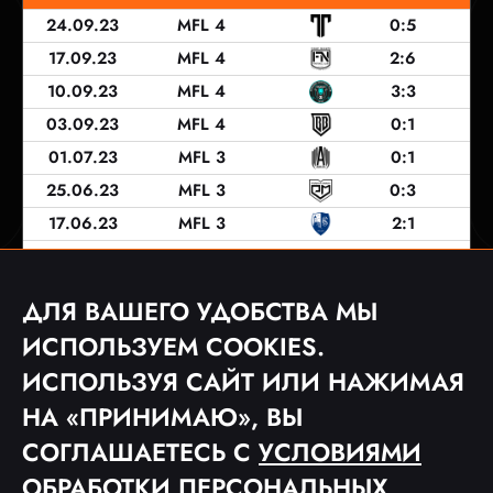
24.09.23
MFL 4
0:5
17.09.23
MFL 4
2:6
10.09.23
MFL 4
3:3
03.09.23
MFL 4
0:1
01.07.23
MFL 3
0:1
25.06.23
MFL 3
0:3
17.06.23
MFL 3
2:1
11.06.23
MFL 3
3:2
05.06.23
MFL 3
1:0
ДЛЯ ВАШЕГО УДОБСТВА МЫ
27.05.23
MFL 3
1:0
ИСПОЛЬЗУЕМ COOKIES.
ИСПОЛЬЗУЯ САЙТ ИЛИ НАЖИМАЯ
НА «ПРИНИМАЮ», ВЫ
1
2
3
СОГЛАШАЕТЕСЬ С
УСЛОВИЯМИ
ОБРАБОТКИ ПЕРСОНАЛЬНЫХ