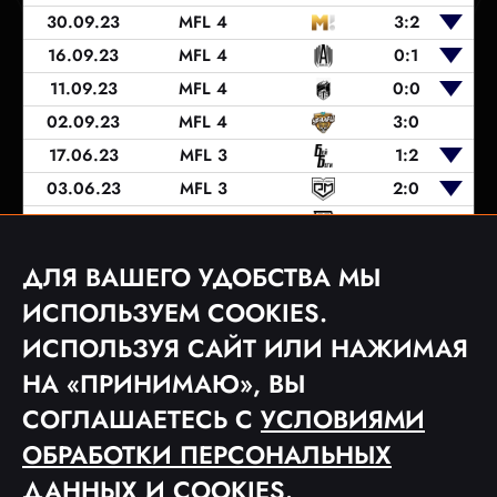
30.09.23
MFL 4
3:2
16.09.23
MFL 4
0:1
11.09.23
MFL 4
0:0
02.09.23
MFL 4
3:0
17.06.23
MFL 3
1:2
03.06.23
MFL 3
2:0
27.05.23
MFL 3
0:1
20.05.23
MFL 3
0:0
ДЛЯ ВАШЕГО УДОБСТВА МЫ
13.05.23
MFL 3
3:0
ИСПОЛЬЗУЕМ COOKIES.
ИСПОЛЬЗУЯ САЙТ ИЛИ НАЖИМАЯ
НА «ПРИНИМАЮ», ВЫ
1
2
СОГЛАШАЕТЕСЬ С
УСЛОВИЯМИ
ОБРАБОТКИ ПЕРСОНАЛЬНЫХ
ДАННЫХ
И COOKIES.